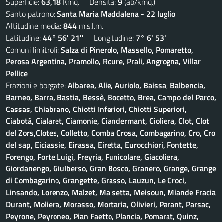
Superficie:
63,18
Kmq. Densità:
9
(ab/kmq.)
Santo patrono:
Santa Maria Maddalena - 22 luglio
Altitudine media:
844
m.s.l.m.
Latitudine:
44° 56' 21''
Longitudine:
7° 6' 53''
Comuni limitrofi:
Salza di Pinerolo, Massello, Pomaretto,
Perosa Argentina, Pramollo, Roure, Prali, Angrogna, Villar
Pellice
Frazioni e borgate:
Albarea, Alie, Auriolo, Baissa, Balbencia,
Barneo, Barra, Bastia, Bessè, Bocetto, Brea, Campo del Parco,
Cassas, Chiabrano, Chiotti Inferiori, Chiotti Superiori,
Ciabotà, Cialaret, Ciamonie, Ciandermant, Cioliera, Clot, Clot
del Zors,Clotes, Colletto, Comba Crosa, Combagarino, Cro, Cro
del sap, Eiciassie, Eirassa, Eiretta, Eurocchiori, Fontette,
Forengo, Forte Luigi, Freyria, Funicolare, Giacoliera,
Giordanengo, Giulberso, Gran Bosco, Granero, Grange, Grange
di Combagarino, Grangette, Grasso, Lauzun, Le Croci,
Linsando, Lorenzo, Malzet, Maisetta, Meisoun, Miande Fracia
Durant, Moliera, Morasso, Mortaria, Olivieri, Parant, Parsac,
Peyrone, Peyroneo, Pian Faetto, Plancia, Pomarat, Quinz,