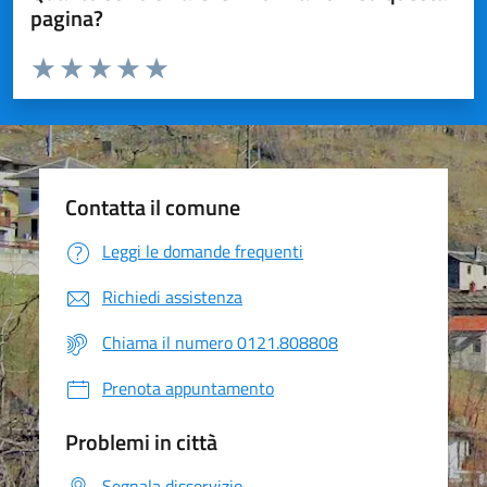
pagina?
Valuta da 1 a 5 stelle la pagina
Valuta 1 stelle su 5
Valuta 2 stelle su 5
Valuta 3 stelle su 5
Valuta 4 stelle su 5
Valuta 5 stelle su 5
Contatta il comune
Leggi le domande frequenti
Richiedi assistenza
Chiama il numero 0121.808808
Prenota appuntamento
Problemi in città
Segnala disservizio