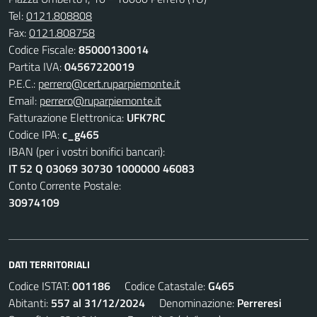
Tel:
0121.808808
Fax:
0121.808758
Codice Fiscale:
85000130014
Partita IVA:
04567220019
P.E.C.:
perrero@cert.ruparpiemonte.it
Email:
perrero@ruparpiemonte.it
Fatturazione Elettronica:
UFK7RC
Codice IPA:
c_g465
IBAN (per i vostri bonifici bancari):
IT 52 Q 03069 30730 1000000 46083
Conto Corrente Postale:
30974109
DATI TERRITORIALI
Codice ISTAT:
001186
Codice Catastale:
G465
Abitanti:
557 al 31/12/2024
Denominazione:
Perreresi