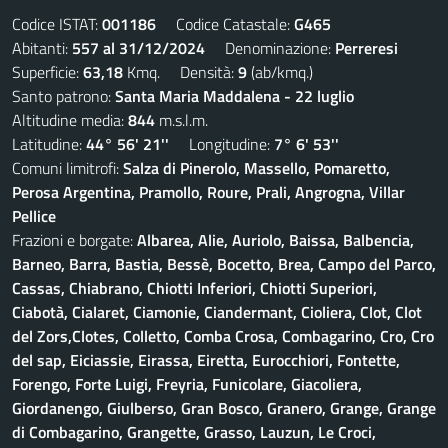
Codice ISTAT:
001186
Codice Catastale:
G465
Abitanti:
557 al 31/12/2024
Denominazione:
Perreresi
Superficie:
63,18
Kmq. Densità:
9
(ab/kmq.)
Santo patrono:
Santa Maria Maddalena - 22 luglio
Altitudine media:
844
m.s.l.m.
Latitudine:
44° 56' 21''
Longitudine:
7° 6' 53''
Comuni limitrofi:
Salza di Pinerolo, Massello, Pomaretto,
Perosa Argentina, Pramollo, Roure, Prali, Angrogna, Villar
Pellice
Frazioni e borgate:
Albarea, Alie, Auriolo, Baissa, Balbencia,
Barneo, Barra, Bastia, Bessè, Bocetto, Brea, Campo del Parco,
Cassas, Chiabrano, Chiotti Inferiori, Chiotti Superiori,
Ciabotà, Cialaret, Ciamonie, Ciandermant, Cioliera, Clot, Clot
del Zors,Clotes, Colletto, Comba Crosa, Combagarino, Cro, Cro
del sap, Eiciassie, Eirassa, Eiretta, Eurocchiori, Fontette,
Forengo, Forte Luigi, Freyria, Funicolare, Giacoliera,
Giordanengo, Giulberso, Gran Bosco, Granero, Grange, Grange
di Combagarino, Grangette, Grasso, Lauzun, Le Croci,