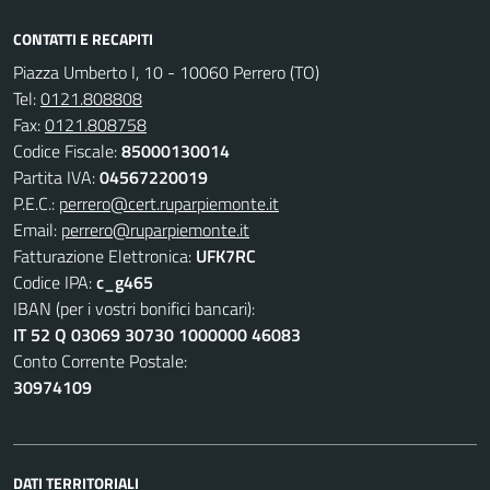
CONTATTI E RECAPITI
Piazza Umberto I, 10 - 10060 Perrero (TO)
Tel:
0121.808808
Fax:
0121.808758
Codice Fiscale:
85000130014
Partita IVA:
04567220019
P.E.C.:
perrero@cert.ruparpiemonte.it
Email:
perrero@ruparpiemonte.it
Fatturazione Elettronica:
UFK7RC
Codice IPA:
c_g465
IBAN (per i vostri bonifici bancari):
IT 52 Q 03069 30730 1000000 46083
Conto Corrente Postale:
30974109
DATI TERRITORIALI