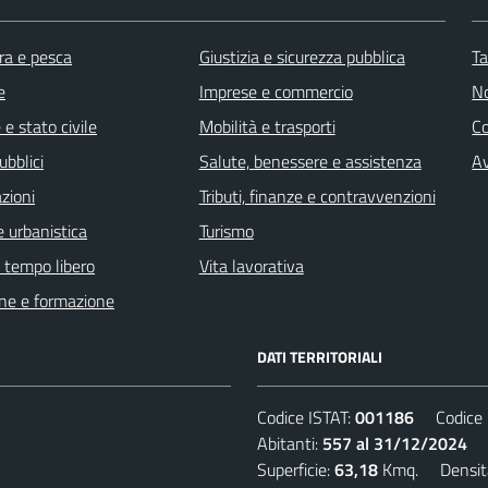
ra e pesca
Giustizia e sicurezza pubblica
Ta
e
Imprese e commercio
No
e stato civile
Mobilità e trasporti
C
ubblici
Salute, benessere e assistenza
Av
zioni
Tributi, finanze e contravvenzioni
 urbanistica
Turismo
e tempo libero
Vita lavorativa
ne e formazione
DATI TERRITORIALI
Codice ISTAT:
001186
Codice C
Abitanti:
557 al 31/12/2024
De
Superficie:
63,18
Kmq. Densit