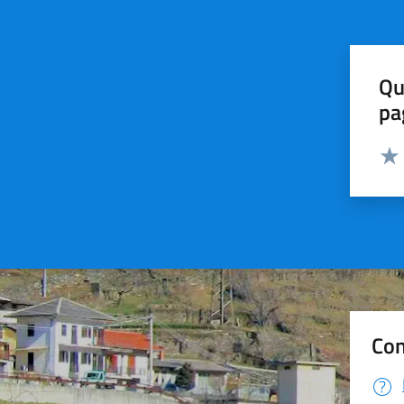
Qu
pa
Valut
Valu
Con