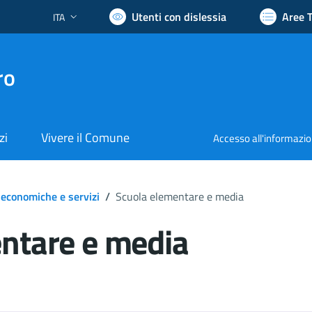
Utenti con dislessia
Aree 
ITA
Lingua attiva:
ro
zi
Vivere il Comune
Accesso all'informazi
 economiche e servizi
/
Scuola elementare e media
ntare e media
ocumento