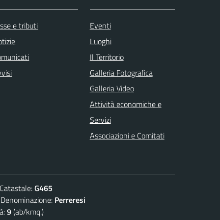
sse e tributi
Eventi
tizie
Luoghi
omunicati
Il Territorio
visi
Galleria Fotografica
Galleria Video
Attività economiche e
Servizi
Associazioni e Comitati
atastale:
G465
nominazione:
Perreresi
à:
9
(ab/kmq.)