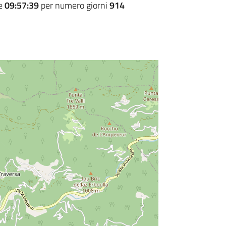
re
09:57:39
per numero giorni
914