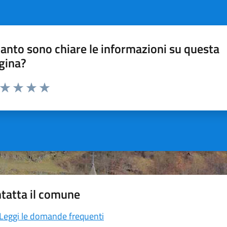
anto sono chiare le informazioni su questa
gina?
a da 1 a 5 stelle la pagina
ta 1 stelle su 5
Valuta 2 stelle su 5
Valuta 3 stelle su 5
Valuta 4 stelle su 5
Valuta 5 stelle su 5
tatta il comune
Leggi le domande frequenti