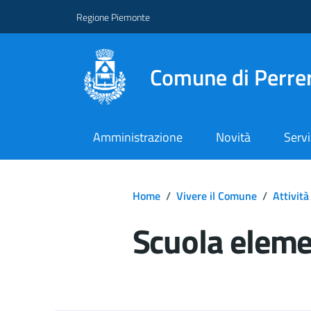
Regione Piemonte
Comune di Perre
Amministrazione
Novità
Servi
Home
/
Vivere il Comune
/
Attività
Scuola eleme
Dettagli del d