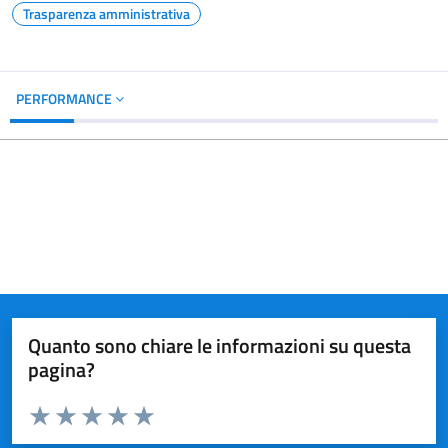
Trasparenza amministrativa
PERFORMANCE
Quanto sono chiare le informazioni su questa
pagina?
Valuta da 1 a 5 stelle la pagina
Valuta 1 stelle su 5
Valuta 2 stelle su 5
Valuta 3 stelle su 5
Valuta 4 stelle su 5
Valuta 5 stelle su 5