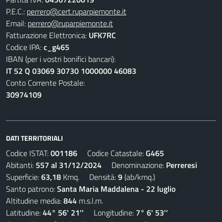
P.E.C.:
perrero@cert.ruparpiemonte.it
Email:
perrero@ruparpiemonte.it
Fatturazione Elettronica:
UFK7RC
Codice IPA:
c_g465
IBAN (per i vostri bonifici bancari):
IT 52 Q 03069 30730 1000000 46083
Conto Corrente Postale:
30974109
DATI TERRITORIALI
Codice ISTAT:
001186
Codice Catastale:
G465
Abitanti:
557 al 31/12/2024
Denominazione:
Perreresi
Superficie:
63,18
Kmq. Densità:
9
(ab/kmq.)
Santo patrono:
Santa Maria Maddalena - 22 luglio
Altitudine media:
844
m.s.l.m.
Latitudine:
44° 56' 21''
Longitudine:
7° 6' 53''