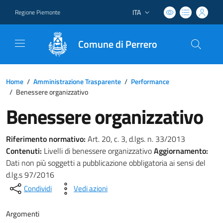
ITA
Regione Piemonte
Lingua attiva:
Comune di Perrero
Home
/
Amministrazione Trasparente
/
Performance
/
Benessere organizzativo
Benessere organizzativo
Riferimento normativo:
Art. 20, c. 3, d.lgs. n. 33/2013
Contenuti:
Livelli di benessere organizzativo
Aggiornamento:
Dati non più soggetti a pubblicazione obbligatoria ai sensi del
d.lg.s 97/2016
Condividi
Vedi azioni
Argomenti