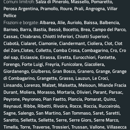
Comuni limitrofi:
Salza di Pinerolo, Massello, Pomaretto,
Perosa Argentina, Pramollo, Roure, Prali, Angrogna, Villar
Pellice
Frazioni e borgate:
Albarea, Alie, Auriolo, Baissa, Balbencia,
Barneo, Barra, Bastia, Bessè, Bocetto, Brea, Campo del Parco,
Cassas, Chiabrano, Chiotti Inferiori, Chiotti Superiori,
Ciabotà, Cialaret, Ciamonie, Ciandermant, Cioliera, Clot, Clot
del Zors,Clotes, Colletto, Comba Crosa, Combagarino, Cro, Cro
del sap, Eiciassie, Eirassa, Eiretta, Eurocchiori, Fontette,
Forengo, Forte Luigi, Freyria, Funicolare, Giacoliera,
Giordanengo, Giulberso, Gran Bosco, Granero, Grange, Grange
di Combagarino, Grangette, Grasso, Lauzun, Le Croci,
Linsando, Lorenzo, Malzet, Maisetta, Meisoun, Miande Fracia
Durant, Moliera, Morasso, Mortaria, Olivieri, Parant, Parsac,
Peyrone, Peyroneo, Pian Faetto, Plancia, Pomarat, Quinz,
Reynaud, Ribbe, Ribetti, Rivoira, Rocce, Roccia, Rucceirolo,
Sagne, Salengo, San Martino, San Tommaso, Saret, Saretti,
Saretto, Selletta, Sellette, Serre, Serre Giors, Serre Marco,
Timella, Torre, Traverse, Trossieri, Trussan, Vallone, Villasecca