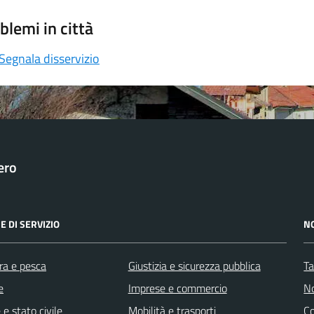
blemi in città
Segnala disservizio
ero
E DI SERVIZIO
N
ra e pesca
Giustizia e sicurezza pubblica
Ta
e
Imprese e commercio
No
e stato civile
Mobilità e trasporti
C