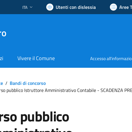
Utenti con dislessia
Aree 
ITA
Lingua attiva:
ro
zi
Vivere il Comune
Accesso all'informazi
te
/
Bandi di concorso
rso pubblico Istruttore Amministrativo Contabile - SCADENZA
so pubblico