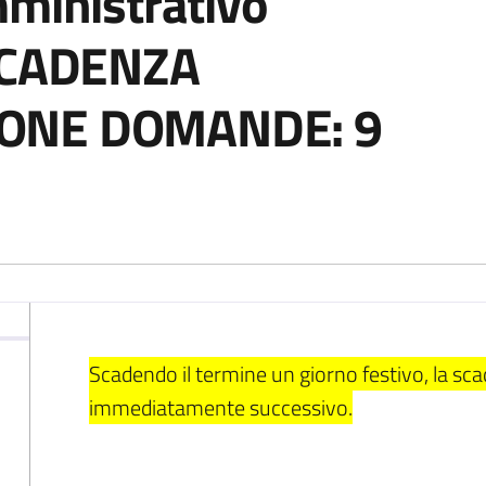
mministrativo
 SCADENZA
ONE DOMANDE: 9
Scadendo il termine un giorno festivo, la sc
immediatamente successivo.