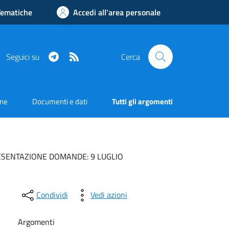
Tematiche
Accedi all'area personale
Telegram
RSS
Seguici su
Cerca
one
Documenti e dati
Tutti gli argomenti
 PRESENTAZIONE DOMANDE: 9 LUGLIO
Condividi
Vedi azioni
Argomenti