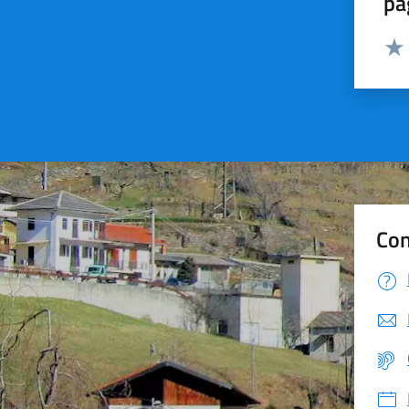
pa
Valut
Valu
Con