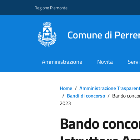
Regione Piemonte
Comune di Perre
Amministrazione
Novità
Servi
Home
/
Amministrazione Trasparen
/
Bandi di concorso
/
Bando conco
2023
Bando concor