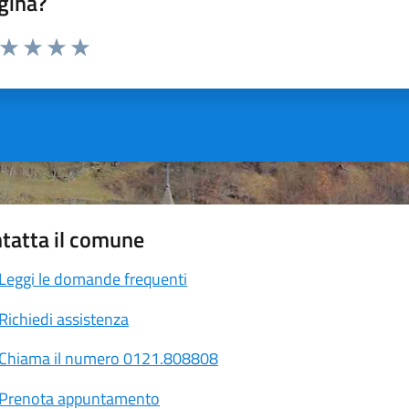
gina?
a da 1 a 5 stelle la pagina
ta 1 stelle su 5
Valuta 2 stelle su 5
Valuta 3 stelle su 5
Valuta 4 stelle su 5
Valuta 5 stelle su 5
tatta il comune
Leggi le domande frequenti
Richiedi assistenza
Chiama il numero 0121.808808
Prenota appuntamento