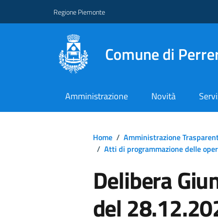
Regione Piemonte
Comune di Perre
Amministrazione
Novità
Servi
Home
/
Amministrazione Trasparen
/
Atti di programmazione delle ope
Delibera Giu
del 28.12.20