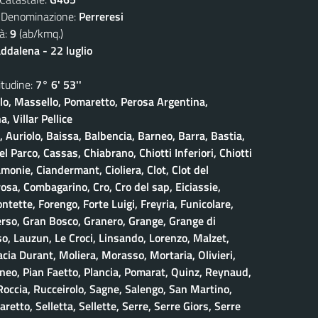
nominazione:
Perreresi
à:
9
(ab/kmq.)
dalena - 22 luglio
udine:
7° 6' 53''
olo, Massello, Pomaretto, Perosa Argentina,
, Villar Pellice
, Auriolo, Baissa, Balbencia, Barneo, Barra, Bastia,
 Parco, Cassas, Chiabrano, Chiotti Inferiori, Chiotti
amonie, Ciandermant, Cioliera, Clot, Clot del
osa, Combagarino, Cro, Cro del sap, Eiciassie,
ontette, Forengo, Forte Luigi, Freyria, Funicolare,
erso, Gran Bosco, Granero, Grange, Grange di
, Lauzun, Le Croci, Linsando, Lorenzo, Malzet,
ia Durant, Moliera, Morasso, Mortaria, Olivieri,
neo, Pian Faetto, Plancia, Pomarat, Quinz, Reynaud,
 Roccia, Rucceirolo, Sagne, Salengo, San Martino,
retto, Selletta, Sellette, Serre, Serre Giors, Serre