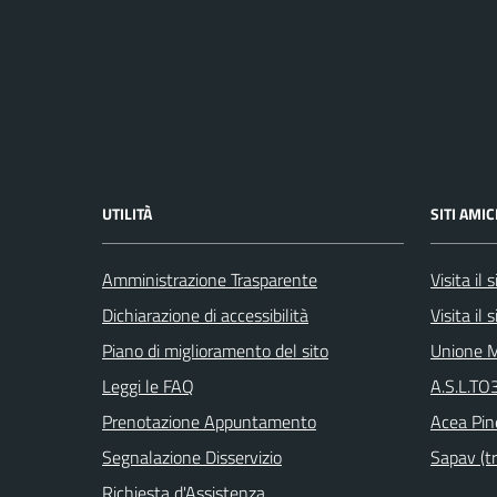
UTILITÀ
SITI AMIC
Amministrazione Trasparente
Visita il
Dichiarazione di accessibilità
Visita il
Piano di miglioramento del sito
Unione M
Leggi le FAQ
A.S.L.TO3
Prenotazione Appuntamento
Acea Pin
Segnalazione Disservizio
Sapav (tr
Richiesta d'Assistenza