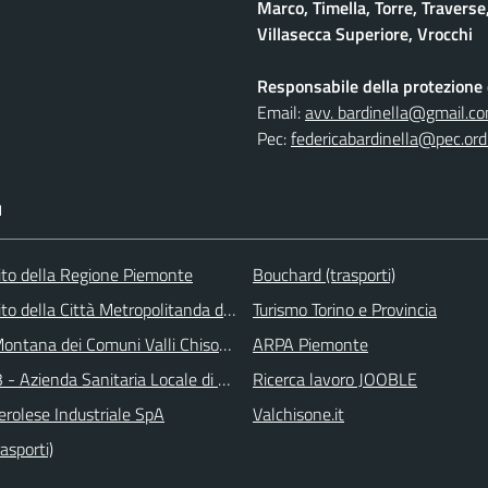
Marco, Timella, Torre, Traverse,
Villasecca Superiore, Vrocchi
Responsabile della protezione d
Email:
avv. bardinella@gmail.c
Pec:
federicabardinella@pec.ordi
I
 sito della Regione Piemonte
Bouchard (trasporti)
 sito della Città Metropolitanda di Torino
Turismo Torino e Provincia
ontana dei Comuni Valli Chisone e Germanasca
ARPA Piemonte
 - Azienda Sanitaria Locale di Collegno e Pinerolo
Ricerca lavoro JOOBLE
erolese Industriale SpA
Valchisone.it
asporti)