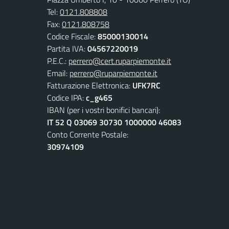
Tel:
0121.808808
Fax:
0121.808758
Codice Fiscale:
85000130014
Partita IVA:
04567220019
P.E.C.:
perrero@cert.ruparpiemonte.it
Email:
perrero@ruparpiemonte.it
Fatturazione Elettronica:
UFK7RC
Codice IPA:
c_g465
IBAN (per i vostri bonifici bancari):
IT 52 Q 03069 30730 1000000 46083
Conto Corrente Postale:
30974109