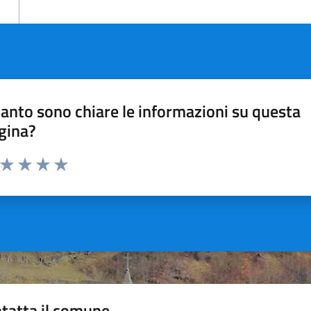
anto sono chiare le informazioni su questa
gina?
a da 1 a 5 stelle la pagina
ta 1 stelle su 5
Valuta 2 stelle su 5
Valuta 3 stelle su 5
Valuta 4 stelle su 5
Valuta 5 stelle su 5
tatta il comune