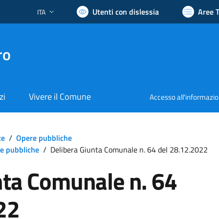
Utenti con dislessia
Aree 
ITA
Lingua attiva:
ro
zi
Vivere il Comune
Accesso all'informazi
te
/
Opere pubbliche
re pubbliche
/
Delibera Giunta Comunale n. 64 del 28.12.2022
nta Comunale n. 64
22