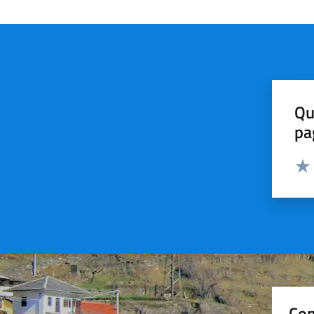
Qu
pa
Valut
Valu
Con