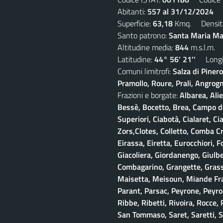
Abitanti:
557 al 31/12/2024
De
Superficie:
63,18
Kmq. Densit
Santo patrono:
Santa Maria Mad
Altitudine media:
844
m.s.l.m.
Latitudine:
44° 56' 21''
Longit
Comuni limitrofi:
Salza di Piner
Pramollo, Roure, Prali, Angrogna
Frazioni e borgate:
Albarea, Alie
Bessè, Bocetto, Brea, Campo del
Superiori, Ciabotà, Cialaret, Ci
Zors,Clotes, Colletto, Comba Cr
Eirassa, Eiretta, Eurocchiori, F
Giacoliera, Giordanengo, Giulb
Combagarino, Grangette, Grasso
Maisetta, Meisoun, Miande Frac
Parant, Parsac, Peyrone, Peyro
Ribbe, Ribetti, Rivoira, Rocce,
San Tommaso, Saret, Saretti, Sa