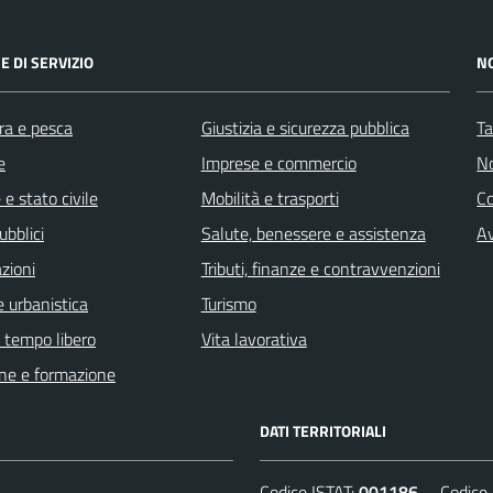
E DI SERVIZIO
N
ra e pesca
Giustizia e sicurezza pubblica
Ta
e
Imprese e commercio
No
e stato civile
Mobilità e trasporti
C
ubblici
Salute, benessere e assistenza
Av
zioni
Tributi, finanze e contravvenzioni
 urbanistica
Turismo
e tempo libero
Vita lavorativa
ne e formazione
DATI TERRITORIALI
Codice ISTAT:
001186
Codice C