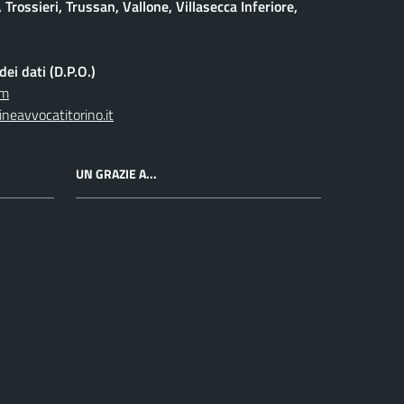
 Trossieri, Trussan, Vallone, Villasecca Inferiore,
ei dati (D.P.O.)
om
neavvocatitorino.it
UN GRAZIE A...