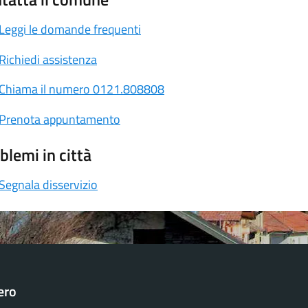
Leggi le domande frequenti
Richiedi assistenza
Chiama il numero 0121.808808
Prenota appuntamento
blemi in città
Segnala disservizio
ero