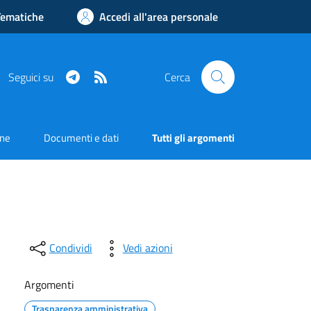
Tematiche
Accedi all'area personale
Telegram
RSS
Seguici su
Cerca
one
Documenti e dati
Tutti gli argomenti
Condividi
Vedi azioni
Argomenti
Trasparenza amministrativa