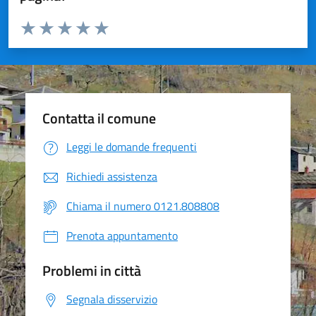
Valuta da 1 a 5 stelle la pagina
Valuta 1 stelle su 5
Valuta 2 stelle su 5
Valuta 3 stelle su 5
Valuta 4 stelle su 5
Valuta 5 stelle su 5
Contatta il comune
Leggi le domande frequenti
Richiedi assistenza
Chiama il numero 0121.808808
Prenota appuntamento
Problemi in città
Segnala disservizio