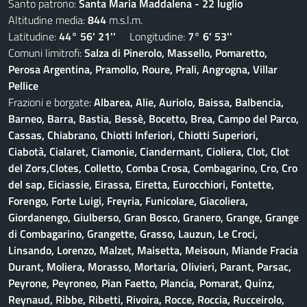
Santo patrono:
Santa Maria Maddalena - 22 luglio
Altitudine media:
844
m.s.l.m.
Latitudine:
44° 56' 21''
Longitudine:
7° 6' 53''
Comuni limitrofi:
Salza di Pinerolo, Massello, Pomaretto,
Perosa Argentina, Pramollo, Roure, Prali, Angrogna, Villar
Pellice
Frazioni e borgate:
Albarea, Alie, Auriolo, Baissa, Balbencia,
Barneo, Barra, Bastia, Bessè, Bocetto, Brea, Campo del Parco,
Cassas, Chiabrano, Chiotti Inferiori, Chiotti Superiori,
Ciabotà, Cialaret, Ciamonie, Ciandermant, Cioliera, Clot, Clot
del Zors,Clotes, Colletto, Comba Crosa, Combagarino, Cro, Cro
del sap, Eiciassie, Eirassa, Eiretta, Eurocchiori, Fontette,
Forengo, Forte Luigi, Freyria, Funicolare, Giacoliera,
Giordanengo, Giulberso, Gran Bosco, Granero, Grange, Grange
di Combagarino, Grangette, Grasso, Lauzun, Le Croci,
Linsando, Lorenzo, Malzet, Maisetta, Meisoun, Miande Fracia
Durant, Moliera, Morasso, Mortaria, Olivieri, Parant, Parsac,
Peyrone, Peyroneo, Pian Faetto, Plancia, Pomarat, Quinz,
Reynaud, Ribbe, Ribetti, Rivoira, Rocce, Roccia, Rucceirolo,