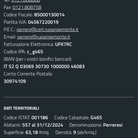
Fax:
0121.808758
Codice Fiscale:
85000130014
Partita IVA:
04567220019
P.E.C.:
perrero@cert.ruparpiemonte.it
Email:
perrero@ruparpiemonte.it
Fatturazione Elettronica:
UFK7RC
Codice IPA:
c_g465
IBAN (per i vostri bonifici bancari):
IT 52 Q 03069 30730 1000000 46083
Conto Corrente Postale:
30974109
DATI TERRITORIALI
Codice ISTAT:
001186
Codice Catastale:
G465
Abitanti:
557 al 31/12/2024
Denominazione:
Perreresi
Superficie:
63,18
Kmq. Densità:
9
(ab/kmq.)