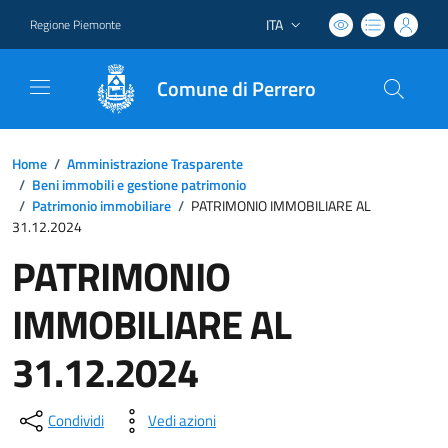
ITA
Regione Piemonte
Lingua attiva:
Comune di Perrero
Home
/
Amministrazione Trasparente
/
Beni immobili e gestione patrimonio
/
Patrimonio immobiliare
/
PATRIMONIO IMMOBILIARE AL
31.12.2024
PATRIMONIO
IMMOBILIARE AL
31.12.2024
Condividi
Vedi azioni