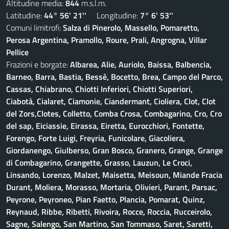
Altitudine media:
844
m.s.l.m.
Latitudine:
44° 56' 21''
Longitudine:
7° 6' 53''
Comuni limitrofi:
Salza di Pinerolo, Massello, Pomaretto,
Perosa Argentina, Pramollo, Roure, Prali, Angrogna, Villar
Pellice
Frazioni e borgate:
Albarea, Alie, Auriolo, Baissa, Balbencia,
Barneo, Barra, Bastia, Bessè, Bocetto, Brea, Campo del Parco,
Cassas, Chiabrano, Chiotti Inferiori, Chiotti Superiori,
Ciabotà, Cialaret, Ciamonie, Ciandermant, Cioliera, Clot, Clot
del Zors,Clotes, Colletto, Comba Crosa, Combagarino, Cro, Cro
del sap, Eiciassie, Eirassa, Eiretta, Eurocchiori, Fontette,
Forengo, Forte Luigi, Freyria, Funicolare, Giacoliera,
Giordanengo, Giulberso, Gran Bosco, Granero, Grange, Grange
di Combagarino, Grangette, Grasso, Lauzun, Le Croci,
Linsando, Lorenzo, Malzet, Maisetta, Meisoun, Miande Fracia
Durant, Moliera, Morasso, Mortaria, Olivieri, Parant, Parsac,
Peyrone, Peyroneo, Pian Faetto, Plancia, Pomarat, Quinz,
Reynaud, Ribbe, Ribetti, Rivoira, Rocce, Roccia, Rucceirolo,
Sagne, Salengo, San Martino, San Tommaso, Saret, Saretti,