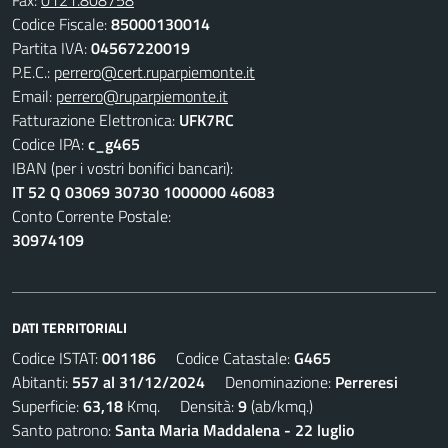
Codice Fiscale:
85000130014
Partita IVA:
04567220019
P.E.C.:
perrero@cert.ruparpiemonte.it
Email:
perrero@ruparpiemonte.it
Fatturazione Elettronica:
UFK7RC
Codice IPA:
c_g465
IBAN (per i vostri bonifici bancari):
IT 52 Q 03069 30730 1000000 46083
Conto Corrente Postale:
30974109
DATI TERRITORIALI
Codice ISTAT:
001186
Codice Catastale:
G465
Abitanti:
557 al 31/12/2024
Denominazione:
Perreresi
Superficie:
63,18
Kmq. Densità:
9
(ab/kmq.)
Santo patrono:
Santa Maria Maddalena - 22 luglio