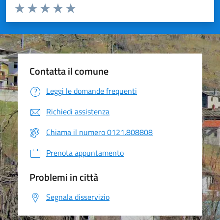
Valuta da 1 a 5 stelle la pagina
Valuta 1 stelle su 5
Valuta 2 stelle su 5
Valuta 3 stelle su 5
Valuta 4 stelle su 5
Valuta 5 stelle su 5
Contatta il comune
Leggi le domande frequenti
Richiedi assistenza
Chiama il numero 0121.808808
Prenota appuntamento
Problemi in città
Segnala disservizio