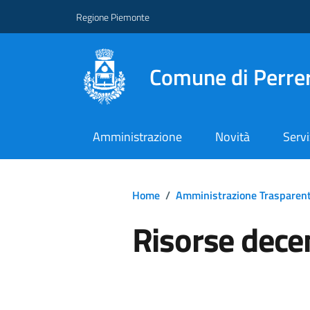
Regione Piemonte
Comune di Perre
Amministrazione
Novità
Servi
Home
/
Amministrazione Trasparen
Risorse dece