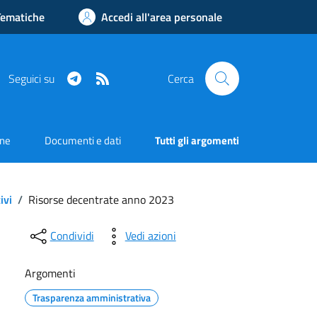
Tematiche
Accedi all'area personale
Telegram
RSS
Seguici su
Cerca
one
Documenti e dati
Tutti gli argomenti
ivi
/
Risorse decentrate anno 2023
Condividi
Vedi azioni
Argomenti
Trasparenza amministrativa