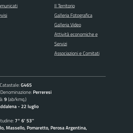
omunicati
Il Territorio
visi
Galleria Fotografica
Galleria Video
Attività economiche e
Servizi
Associazioni e Comitati
atastale:
G465
nominazione:
Perreresi
à:
9
(ab/kmq.)
dalena - 22 luglio
udine:
7° 6' 53''
olo, Massello, Pomaretto, Perosa Argentina,