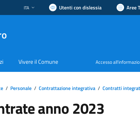
Utenti con dislessia
Aree 
ITA
Lingua attiva:
ro
zi
Vivere il Comune
Accesso all'informazi
te
/
Personale
/
Contrattazione integrativa
/
Contratti integrat
ntrate anno 2023