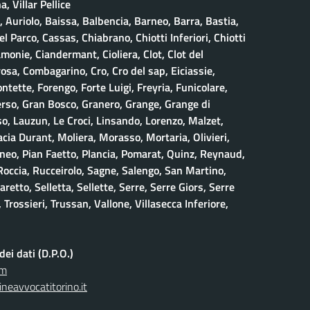
, Villar Pellice
, Auriolo, Baissa, Balbencia, Barneo, Barra, Bastia,
 Parco, Cassas, Chiabrano, Chiotti Inferiori, Chiotti
amonie, Ciandermant, Cioliera, Clot, Clot del
osa, Combagarino, Cro, Cro del sap, Eiciassie,
ontette, Forengo, Forte Luigi, Freyria, Funicolare,
erso, Gran Bosco, Granero, Grange, Grange di
, Lauzun, Le Croci, Linsando, Lorenzo, Malzet,
ia Durant, Moliera, Morasso, Mortaria, Olivieri,
neo, Pian Faetto, Plancia, Pomarat, Quinz, Reynaud,
 Roccia, Rucceirolo, Sagne, Salengo, San Martino,
retto, Selletta, Sellette, Serre, Serre Giors, Serre
 Trossieri, Trussan, Vallone, Villasecca Inferiore,
ei dati (D.P.O.)
om
neavvocatitorino.it