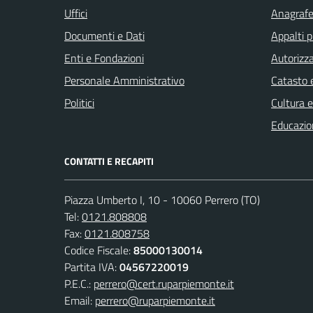
Uffici
Anagrafe 
Documenti e Dati
Appalti p
Enti e Fondazioni
Autorizza
Personale Amministrativo
Catasto e
Politici
Cultura 
Educazio
CONTATTI E RECAPITI
Piazza Umberto I, 10 - 10060 Perrero (TO)
Tel:
0121.808808
Fax:
0121.808758
Codice Fiscale:
85000130014
Partita IVA:
04567220019
P.E.C.:
perrero@cert.ruparpiemonte.it
Email:
perrero@ruparpiemonte.it