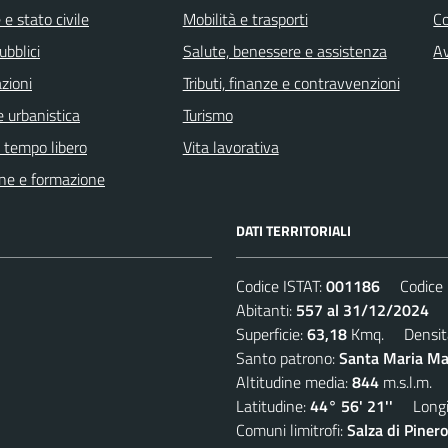
e stato civile
Mobilità e trasporti
C
ubblici
Salute, benessere e assistenza
Av
zioni
Tributi, finanze e contravvenzioni
 urbanistica
Turismo
e tempo libero
Vita lavorativa
ne e formazione
DATI TERRITORIALI
Codice ISTAT:
001186
Codice C
Abitanti:
557 al 31/12/2024
De
Superficie:
63,18
Kmq. Densit
Santo patrono:
Santa Maria Mad
Altitudine media:
844
m.s.l.m.
Latitudine:
44° 56' 21''
Longit
Comuni limitrofi:
Salza di Piner