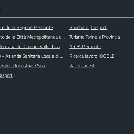
I
 sito della Regione Piemonte
Bouchard (trasporti)
 sito della Città Metropolitanda di Torino
Turismo Torino e Provincia
ontana dei Comuni Valli Chisone e Germanasca
ARPA Piemonte
 - Azienda Sanitaria Locale di Collegno e Pinerolo
Ricerca lavoro JOOBLE
erolese Industriale SpA
Valchisone.it
asporti)