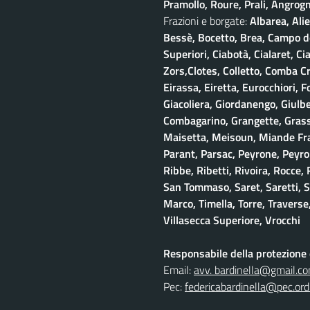
Pramollo, Roure, Prali, Angrogna
Frazioni e borgate:
Albarea, Alie
Bessè, Bocetto, Brea, Campo del
Superiori, Ciabotà, Cialaret, Ci
Zors,Clotes, Colletto, Comba Cr
Eirassa, Eiretta, Eurocchiori, F
Giacoliera, Giordanengo, Giulb
Combagarino, Grangette, Grasso
Maisetta, Meisoun, Miande Frac
Parant, Parsac, Peyrone, Peyro
Ribbe, Ribetti, Rivoira, Rocce,
San Tommaso, Saret, Saretti, Sa
Marco, Timella, Torre, Traverse,
Villasecca Superiore, Vrocchi
Responsabile della protezione d
Email:
avv. bardinella@gmail.c
Pec:
federicabardinella@pec.ordi