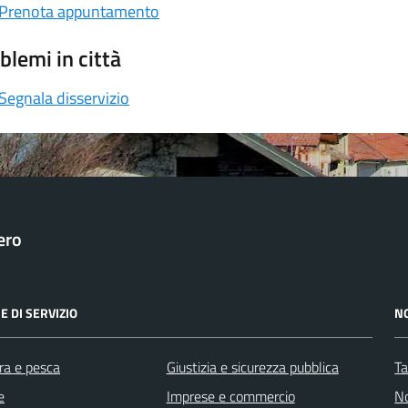
Prenota appuntamento
blemi in città
Segnala disservizio
ero
E DI SERVIZIO
N
ra e pesca
Giustizia e sicurezza pubblica
Ta
e
Imprese e commercio
No