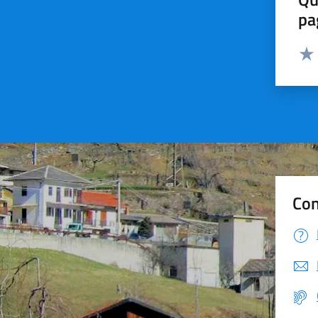
pa
Valut
Valu
Con