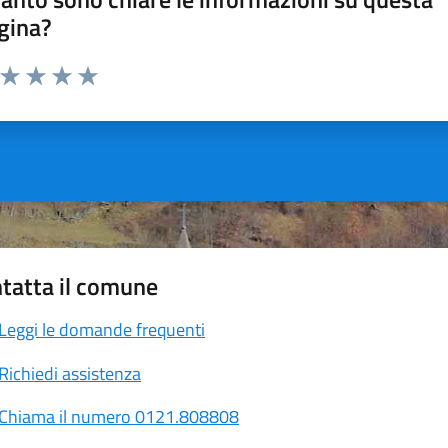
gina?
a da 1 a 5 stelle la pagina
ta 1 stelle su 5
Valuta 2 stelle su 5
Valuta 3 stelle su 5
Valuta 4 stelle su 5
Valuta 5 stelle su 5
tatta il comune
Leggi le domande frequenti
Richiedi assistenza
Chiama il numero 0121.808808