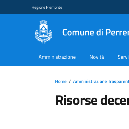
Regione Piemonte
Comune di Perre
Amministrazione
Novità
Servi
Home
/
Amministrazione Trasparen
Risorse dece