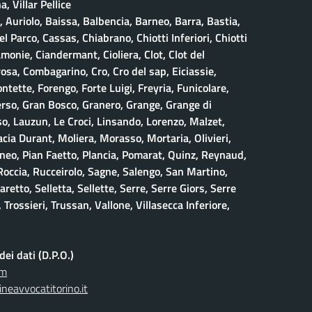
, Villar Pellice
, Auriolo, Baissa, Balbencia, Barneo, Barra, Bastia,
 Parco, Cassas, Chiabrano, Chiotti Inferiori, Chiotti
amonie, Ciandermant, Cioliera, Clot, Clot del
osa, Combagarino, Cro, Cro del sap, Eiciassie,
ontette, Forengo, Forte Luigi, Freyria, Funicolare,
erso, Gran Bosco, Granero, Grange, Grange di
, Lauzun, Le Croci, Linsando, Lorenzo, Malzet,
ia Durant, Moliera, Morasso, Mortaria, Olivieri,
neo, Pian Faetto, Plancia, Pomarat, Quinz, Reynaud,
 Roccia, Rucceirolo, Sagne, Salengo, San Martino,
retto, Selletta, Sellette, Serre, Serre Giors, Serre
 Trossieri, Trussan, Vallone, Villasecca Inferiore,
ei dati (D.P.O.)
om
neavvocatitorino.it