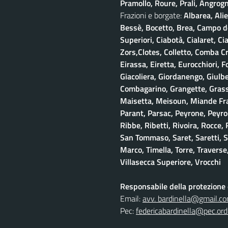
Pramollo, Roure, Prali, Angrogna
Frazioni e borgate:
Albarea, Alie
Bessè, Bocetto, Brea, Campo del
Superiori, Ciabotà, Cialaret, Ci
Zors,Clotes, Colletto, Comba Cr
Eirassa, Eiretta, Eurocchiori, F
Giacoliera, Giordanengo, Giulb
Combagarino, Grangette, Grasso
Maisetta, Meisoun, Miande Frac
Parant, Parsac, Peyrone, Peyro
Ribbe, Ribetti, Rivoira, Rocce,
San Tommaso, Saret, Saretti, Sa
Marco, Timella, Torre, Traverse,
Villasecca Superiore, Vrocchi
Responsabile della protezione d
Email:
avv. bardinella@gmail.c
Pec:
federicabardinella@pec.ordi