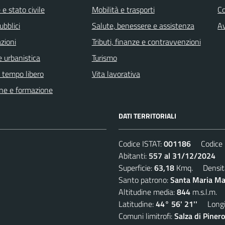
e stato civile
Mobilità e trasporti
C
ubblici
Salute, benessere e assistenza
Av
zioni
Tributi, finanze e contravvenzioni
 urbanistica
Turismo
e tempo libero
Vita lavorativa
ne e formazione
DATI TERRITORIALI
Codice ISTAT:
001186
Codice C
Abitanti:
557 al 31/12/2024
De
Superficie:
63,18
Kmq. Densit
Santo patrono:
Santa Maria Mad
Altitudine media:
844
m.s.l.m.
Latitudine:
44° 56' 21''
Longit
Comuni limitrofi:
Salza di Piner