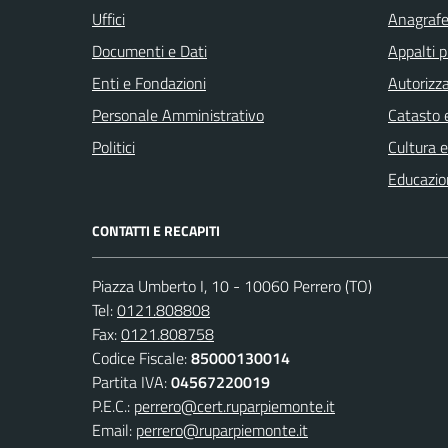
Uffici
Anagrafe 
Documenti e Dati
Appalti p
Enti e Fondazioni
Autorizza
Personale Amministrativo
Catasto e
Politici
Cultura 
Educazio
CONTATTI E RECAPITI
Piazza Umberto I, 10 - 10060 Perrero (TO)
Tel:
0121.808808
Fax:
0121.808758
Codice Fiscale:
85000130014
Partita IVA:
04567220019
P.E.C.:
perrero@cert.ruparpiemonte.it
Email:
perrero@ruparpiemonte.it