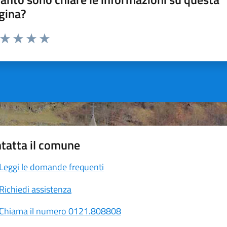
gina?
a da 1 a 5 stelle la pagina
ta 1 stelle su 5
Valuta 2 stelle su 5
Valuta 3 stelle su 5
Valuta 4 stelle su 5
Valuta 5 stelle su 5
tatta il comune
Leggi le domande frequenti
Richiedi assistenza
Chiama il numero 0121.808808