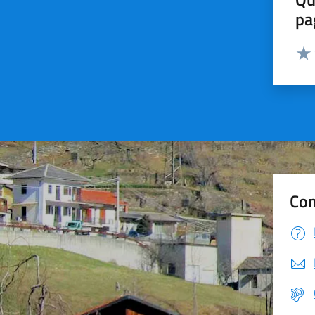
pa
Valut
Valu
Con