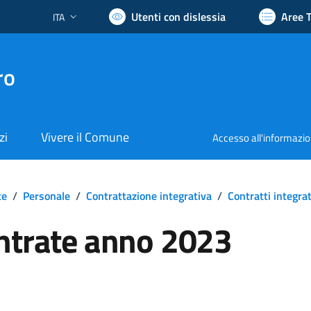
Utenti con dislessia
Aree 
ITA
Lingua attiva:
ro
zi
Vivere il Comune
Accesso all'informazi
te
/
Personale
/
Contrattazione integrativa
/
Contratti integrat
ntrate anno 2023