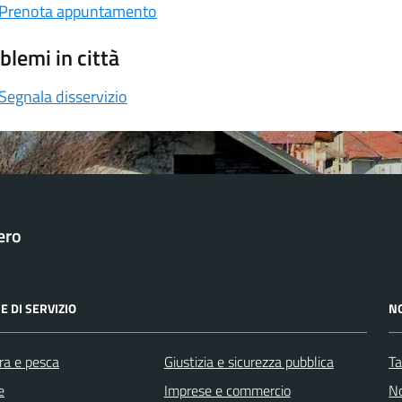
Prenota appuntamento
blemi in città
Segnala disservizio
ero
E DI SERVIZIO
N
ra e pesca
Giustizia e sicurezza pubblica
Ta
e
Imprese e commercio
No