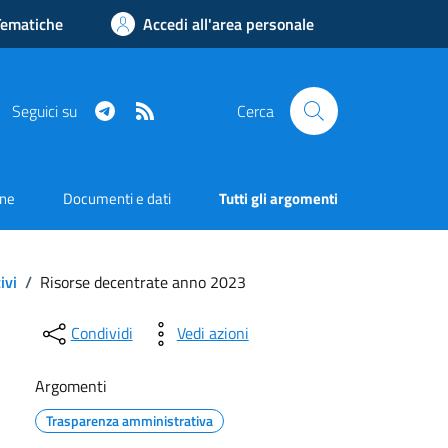
Tematiche
Accedi all'area personale
Telegram
RSS
Seguici su
Cerca
one
Documenti e dati
Tutti gli argomenti
ivi
/
Risorse decentrate anno 2023
Condividi
Vedi azioni
Argomenti
Trasparenza amministrativa