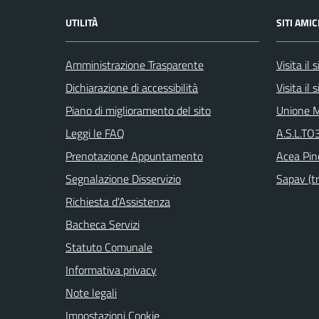
UTILITÀ
SITI AMIC
Amministrazione Trasparente
Visita il
Dichiarazione di accessibilità
Visita il
Piano di miglioramento del sito
Unione M
Leggi le FAQ
A.S.L.TO3
Prenotazione Appuntamento
Acea Pin
Segnalazione Disservizio
Sapav (tr
Richiesta d'Assistenza
Bacheca Servizi
Statuto Comunale
Informativa privacy
Note legali
Impostazioni Cookie