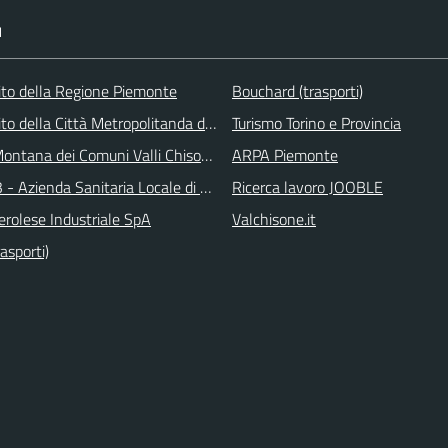
I
 sito della Regione Piemonte
Bouchard (trasporti)
 sito della Città Metropolitanda di Torino
Turismo Torino e Provincia
ontana dei Comuni Valli Chisone e Germanasca
ARPA Piemonte
 - Azienda Sanitaria Locale di Collegno e Pinerolo
Ricerca lavoro JOOBLE
erolese Industriale SpA
Valchisone.it
asporti)