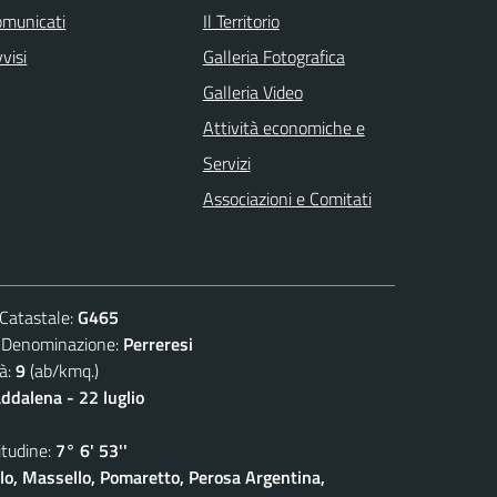
omunicati
Il Territorio
visi
Galleria Fotografica
Galleria Video
Attività economiche e
Servizi
Associazioni e Comitati
atastale:
G465
nominazione:
Perreresi
à:
9
(ab/kmq.)
dalena - 22 luglio
udine:
7° 6' 53''
olo, Massello, Pomaretto, Perosa Argentina,