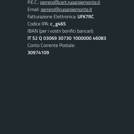
P.E.C.:
perrero@cert.ruparpiemonte.it
Email:
perrero@ruparpiemonte.it
Fatturazione Elettronica:
UFK7RC
Codice IPA:
c_g465
IBAN (per i vostri bonifici bancari):
IT 52 Q 03069 30730 1000000 46083
Conto Corrente Postale:
30974109