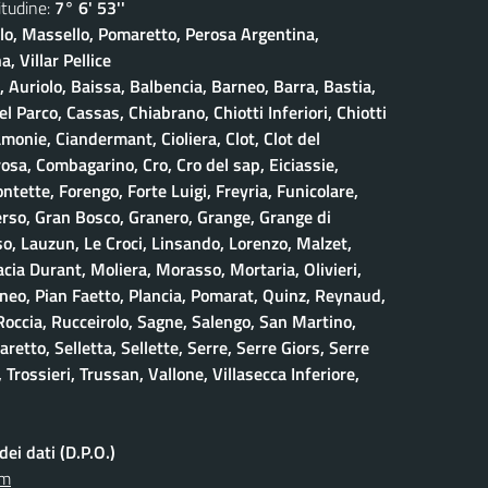
udine:
7° 6' 53''
olo, Massello, Pomaretto, Perosa Argentina,
, Villar Pellice
, Auriolo, Baissa, Balbencia, Barneo, Barra, Bastia,
 Parco, Cassas, Chiabrano, Chiotti Inferiori, Chiotti
amonie, Ciandermant, Cioliera, Clot, Clot del
osa, Combagarino, Cro, Cro del sap, Eiciassie,
ontette, Forengo, Forte Luigi, Freyria, Funicolare,
erso, Gran Bosco, Granero, Grange, Grange di
, Lauzun, Le Croci, Linsando, Lorenzo, Malzet,
ia Durant, Moliera, Morasso, Mortaria, Olivieri,
neo, Pian Faetto, Plancia, Pomarat, Quinz, Reynaud,
 Roccia, Rucceirolo, Sagne, Salengo, San Martino,
retto, Selletta, Sellette, Serre, Serre Giors, Serre
 Trossieri, Trussan, Vallone, Villasecca Inferiore,
ei dati (D.P.O.)
om