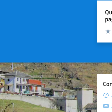
Qu
pa
Valut
Valu
Con