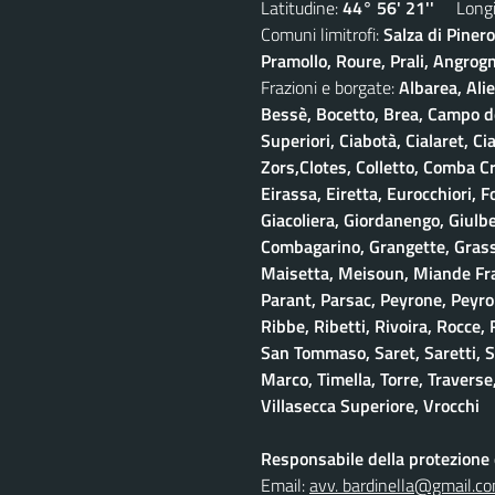
Latitudine:
44° 56' 21''
Longit
Comuni limitrofi:
Salza di Piner
Pramollo, Roure, Prali, Angrogna
Frazioni e borgate:
Albarea, Alie
Bessè, Bocetto, Brea, Campo del
Superiori, Ciabotà, Cialaret, Ci
Zors,Clotes, Colletto, Comba Cr
Eirassa, Eiretta, Eurocchiori, F
Giacoliera, Giordanengo, Giulb
Combagarino, Grangette, Grasso
Maisetta, Meisoun, Miande Frac
Parant, Parsac, Peyrone, Peyro
Ribbe, Ribetti, Rivoira, Rocce,
San Tommaso, Saret, Saretti, Sa
Marco, Timella, Torre, Traverse,
Villasecca Superiore, Vrocchi
Responsabile della protezione d
Email:
avv. bardinella@gmail.c