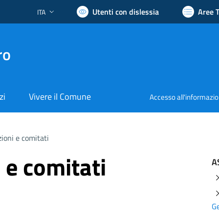
Utenti con dislessia
Aree 
ITA
Lingua attiva:
ro
zi
Vivere il Comune
Accesso all'informazi
ioni e comitati
 e comitati
A
G