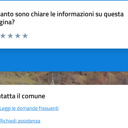
anto sono chiare le informazioni su questa
gina?
a da 1 a 5 stelle la pagina
ta 1 stelle su 5
Valuta 2 stelle su 5
Valuta 3 stelle su 5
Valuta 4 stelle su 5
Valuta 5 stelle su 5
tatta il comune
Leggi le domande frequenti
Richiedi assistenza