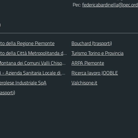
Pec:
federicabardinella@pec.ordi
I
 sito della Regione Piemonte
Bouchard (trasporti)
 sito della Città Metropolitanda di Torino
Turismo Torino e Provincia
ontana dei Comuni Valli Chisone e Germanasca
ARPA Piemonte
 - Azienda Sanitaria Locale di Collegno e Pinerolo
Ricerca lavoro JOOBLE
erolese Industriale SpA
Valchisone.it
asporti)