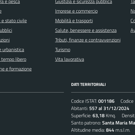
ra e pesca
Giustizia e sicurezza pubblica
Ta
e
Imprese e commercio
No
e stato civile
Mobilità e trasporti
C
ubblici
Salute, benessere e assistenza
Av
zioni
Tributi, finanze e contravvenzioni
 urbanistica
Turismo
e tempo libero
Vita lavorativa
ne e formazione
DATI TERRITORIALI
Codice ISTAT:
001186
Codice C
Abitanti:
557 al 31/12/2024
De
Superficie:
63,18
Kmq. Densit
Santo patrono:
Santa Maria Mad
Altitudine media:
844
m.s.l.m.