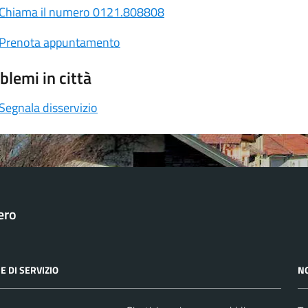
Chiama il numero 0121.808808
Prenota appuntamento
blemi in città
Segnala disservizio
ero
E DI SERVIZIO
N