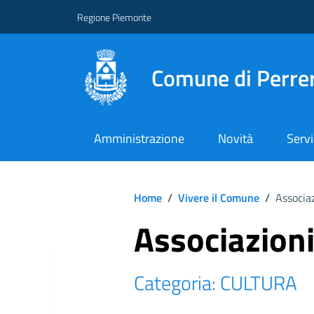
Regione Piemonte
Comune di Perre
Amministrazione
Novità
Servi
Home
/
Vivere il Comune
/
Associaz
Associazioni
Categoria: CULTURA