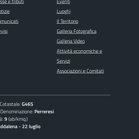
sse e tributi
Eventi
tizie
Luoghi
omunicati
Il Territorio
visi
Galleria Fotografica
Galleria Video
Attività economiche e
Servizi
Associazioni e Comitati
atastale:
G465
nominazione:
Perreresi
à:
9
(ab/kmq.)
dalena - 22 luglio