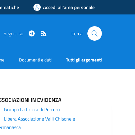
Tematiche
Accedi all'area personale
Telegram
RSS
Seguici su
Cerca
one
Documenti e dati
Tutti gli argomenti
SSOCIAZIONI IN EVIDENZA
Gruppo La Cricca di Perrero
Libera Associazione Valli Chisone e
ermanasca