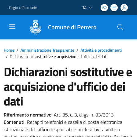
ITA
Regione Piemonte
Lingua attiva:
Comune di Perrero
Home
/
Amministrazione Trasparente
/
Attività e procedimenti
/
Dichiarazioni sostitutive e acquisizione d'ufficio dei dati
Dichiarazioni sostitutive e
acquisizione d'ufficio dei
dati
Riferimento normativo:
Art. 35, c. 3, d.lgs. n. 33/2013
Contenuti:
Recapiti telefonici e casella di posta elettronica
istituzionale dell'ufficio responsabile per le attività volte a
gestire, garantire e verificare la trasmissione dei dati o l'accesso