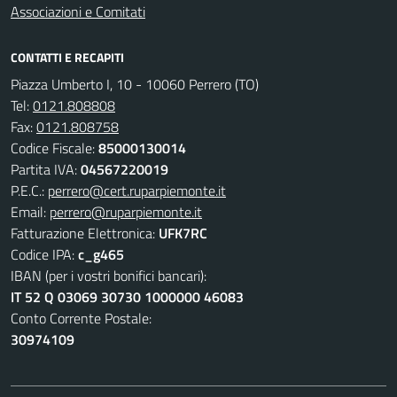
Associazioni e Comitati
CONTATTI E RECAPITI
Piazza Umberto I, 10 - 10060 Perrero (TO)
Tel:
0121.808808
Fax:
0121.808758
Codice Fiscale:
85000130014
Partita IVA:
04567220019
P.E.C.:
perrero@cert.ruparpiemonte.it
Email:
perrero@ruparpiemonte.it
Fatturazione Elettronica:
UFK7RC
Codice IPA:
c_g465
IBAN (per i vostri bonifici bancari):
IT 52 Q 03069 30730 1000000 46083
Conto Corrente Postale:
30974109