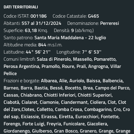
DATI TERRITORIALI
Codice ISTAT:
001186
Codice Catastale:
G465
Abitanti:
557 al 31/12/2024
Denominazione:
Perreresi
Superficie:
63,18
Kmq. Densità:
9
(ab/kmq.)
Santo patrono:
Santa Maria Maddalena - 22 luglio
Altitudine media:
844
m.s.l.m.
Latitudine:
44° 56' 21''
Longitudine:
7° 6' 53''
Comuni limitrofi:
Salza di Pinerolo, Massello, Pomaretto,
Perosa Argentina, Pramollo, Roure, Prali, Angrogna, Villar
Pellice
Frazioni e borgate:
Albarea, Alie, Auriolo, Baissa, Balbencia,
Barneo, Barra, Bastia, Bessè, Bocetto, Brea, Campo del Parco,
Cassas, Chiabrano, Chiotti Inferiori, Chiotti Superiori,
Ciabotà, Cialaret, Ciamonie, Ciandermant, Cioliera, Clot, Clot
del Zors,Clotes, Colletto, Comba Crosa, Combagarino, Cro, Cro
del sap, Eiciassie, Eirassa, Eiretta, Eurocchiori, Fontette,
Forengo, Forte Luigi, Freyria, Funicolare, Giacoliera,
Giordanengo, Giulberso, Gran Bosco, Granero, Grange, Grange