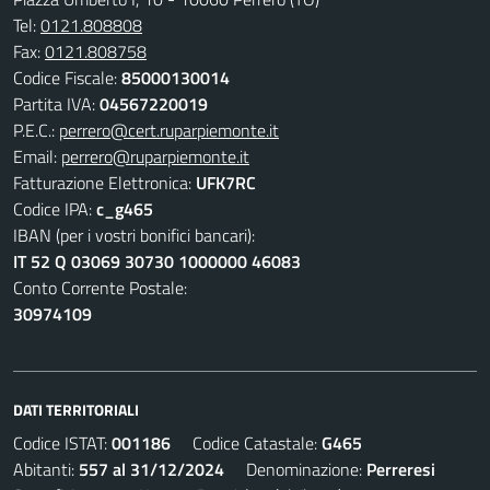
Tel:
0121.808808
Fax:
0121.808758
Codice Fiscale:
85000130014
Partita IVA:
04567220019
P.E.C.:
perrero@cert.ruparpiemonte.it
Email:
perrero@ruparpiemonte.it
Fatturazione Elettronica:
UFK7RC
Codice IPA:
c_g465
IBAN (per i vostri bonifici bancari):
IT 52 Q 03069 30730 1000000 46083
Conto Corrente Postale:
30974109
DATI TERRITORIALI
Codice ISTAT:
001186
Codice Catastale:
G465
Abitanti:
557 al 31/12/2024
Denominazione:
Perreresi