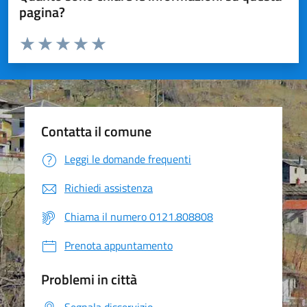
pagina?
Valuta da 1 a 5 stelle la pagina
Valuta 1 stelle su 5
Valuta 2 stelle su 5
Valuta 3 stelle su 5
Valuta 4 stelle su 5
Valuta 5 stelle su 5
Contatta il comune
Leggi le domande frequenti
Richiedi assistenza
Chiama il numero 0121.808808
Prenota appuntamento
Problemi in città