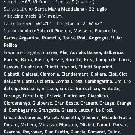
Superficie:
63,18
Kmq. Densità:
9
(ab/kmq.)
Santo patrono:
Santa Maria Maddalena - 22 luglio
Altitudine media:
844
m.s.l.m.
Latitudine:
44° 56' 21''
Longitudine:
7° 6' 53''
Comuni limitrofi:
Salza di Pinerolo, Massello, Pomaretto,
Perosa Argentina, Pramollo, Roure, Prali, Angrogna, Villar
Pellice
Frazioni e borgate:
Albarea, Alie, Auriolo, Baissa, Balbencia,
Barneo, Barra, Bastia, Bessè, Bocetto, Brea, Campo del Parco,
Cassas, Chiabrano, Chiotti Inferiori, Chiotti Superiori,
Ciabotà, Cialaret, Ciamonie, Ciandermant, Cioliera, Clot, Clot
del Zors,Clotes, Colletto, Comba Crosa, Combagarino, Cro, Cro
del sap, Eiciassie, Eirassa, Eiretta, Eurocchiori, Fontette,
Forengo, Forte Luigi, Freyria, Funicolare, Giacoliera,
Giordanengo, Giulberso, Gran Bosco, Granero, Grange, Grange
di Combagarino, Grangette, Grasso, Lauzun, Le Croci,
Linsando, Lorenzo, Malzet, Maisetta, Meisoun, Miande Fracia
Durant, Moliera, Morasso, Mortaria, Olivieri, Parant, Parsac,
Peyrone, Peyroneo, Pian Faetto, Plancia, Pomarat, Quinz,