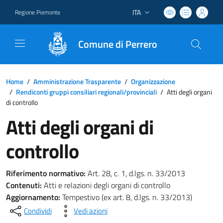
ITA
Regione Piemonte
Lingua attiva:
Comune di Perrero
Home
/
Amministrazione Trasparente
/
Organizzazione
/
Rendiconti gruppi consiliari regionali/provinciali
/
Atti degli organi
di controllo
Atti degli organi di
controllo
Riferimento normativo:
Art. 28, c. 1, d.lgs. n. 33/2013
Contenuti:
Atti e relazioni degli organi di controllo
Aggiornamento:
Tempestivo (ex art. 8, d.lgs. n. 33/2013)
Condividi
Vedi azioni