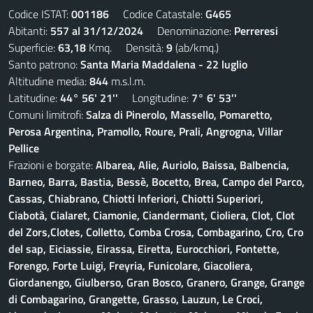
Codice ISTAT:
001186
Codice Catastale:
G465
Abitanti:
557 al 31/12/2024
Denominazione:
Perreresi
Superficie:
63,18
Kmq. Densità:
9
(ab/kmq.)
Santo patrono:
Santa Maria Maddalena - 22 luglio
Altitudine media:
844
m.s.l.m.
Latitudine:
44° 56' 21''
Longitudine:
7° 6' 53''
Comuni limitrofi:
Salza di Pinerolo, Massello, Pomaretto,
Perosa Argentina, Pramollo, Roure, Prali, Angrogna, Villar
Pellice
Frazioni e borgate:
Albarea, Alie, Auriolo, Baissa, Balbencia,
Barneo, Barra, Bastia, Bessè, Bocetto, Brea, Campo del Parco,
Cassas, Chiabrano, Chiotti Inferiori, Chiotti Superiori,
Ciabotà, Cialaret, Ciamonie, Ciandermant, Cioliera, Clot, Clot
del Zors,Clotes, Colletto, Comba Crosa, Combagarino, Cro, Cro
del sap, Eiciassie, Eirassa, Eiretta, Eurocchiori, Fontette,
Forengo, Forte Luigi, Freyria, Funicolare, Giacoliera,
Giordanengo, Giulberso, Gran Bosco, Granero, Grange, Grange
di Combagarino, Grangette, Grasso, Lauzun, Le Croci,