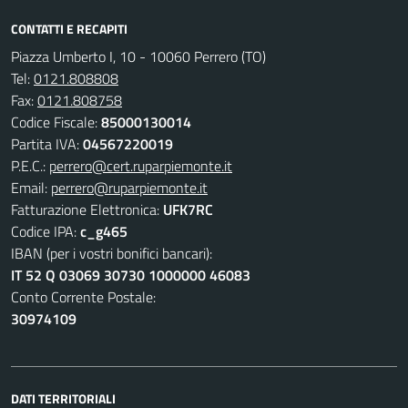
CONTATTI E RECAPITI
Piazza Umberto I, 10 - 10060 Perrero (TO)
Tel:
0121.808808
Fax:
0121.808758
Codice Fiscale:
85000130014
Partita IVA:
04567220019
P.E.C.:
perrero@cert.ruparpiemonte.it
Email:
perrero@ruparpiemonte.it
Fatturazione Elettronica:
UFK7RC
Codice IPA:
c_g465
IBAN (per i vostri bonifici bancari):
IT 52 Q 03069 30730 1000000 46083
Conto Corrente Postale:
30974109
DATI TERRITORIALI