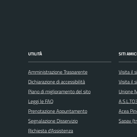
UTILITÀ
SITI AMIC
Amministrazione Trasparente
Visita il
Dichiarazione di accessibilità
Visita il
Piano di miglioramento del sito
Unione M
Leggi le FAQ
A.S.L.TO3
Prenotazione Appuntamento
Acea Pin
Segnalazione Disservizio
Sapav (tr
Richiesta d'Assistenza