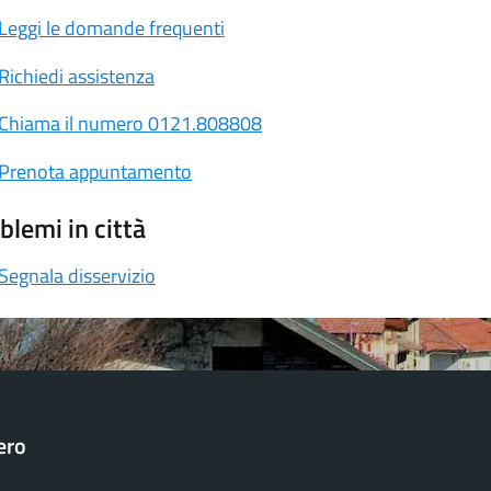
Leggi le domande frequenti
Richiedi assistenza
Chiama il numero 0121.808808
Prenota appuntamento
blemi in città
Segnala disservizio
ero