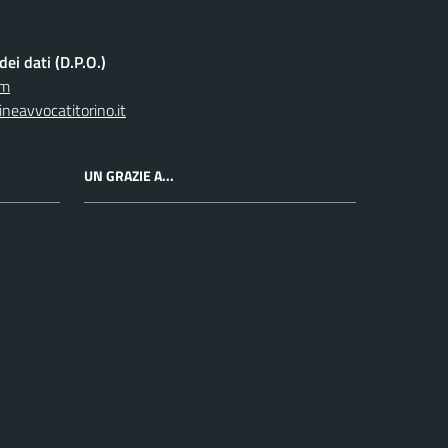
ei dati (D.P.O.)
om
neavvocatitorino.it
UN GRAZIE A...