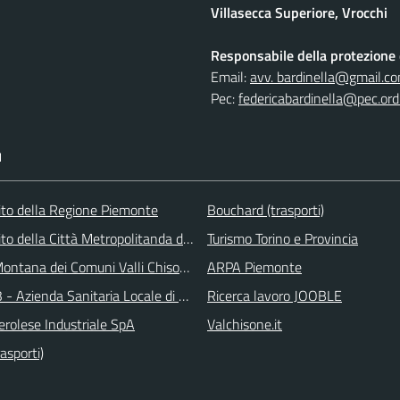
Villasecca Superiore, Vrocchi
Responsabile della protezione d
Email:
avv. bardinella@gmail.c
Pec:
federicabardinella@pec.ordi
I
 sito della Regione Piemonte
Bouchard (trasporti)
 sito della Città Metropolitanda di Torino
Turismo Torino e Provincia
ontana dei Comuni Valli Chisone e Germanasca
ARPA Piemonte
 - Azienda Sanitaria Locale di Collegno e Pinerolo
Ricerca lavoro JOOBLE
erolese Industriale SpA
Valchisone.it
asporti)