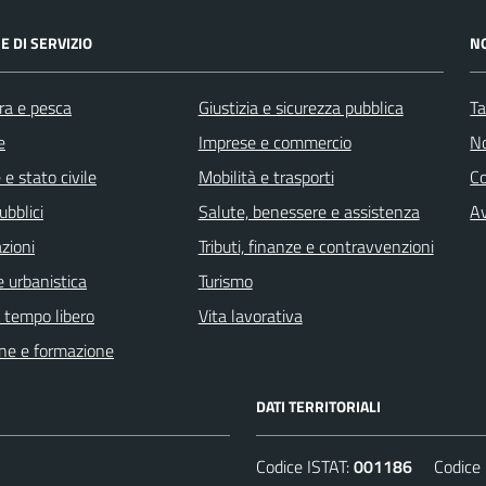
E DI SERVIZIO
N
ra e pesca
Giustizia e sicurezza pubblica
Ta
e
Imprese e commercio
No
e stato civile
Mobilità e trasporti
C
ubblici
Salute, benessere e assistenza
Av
zioni
Tributi, finanze e contravvenzioni
 urbanistica
Turismo
e tempo libero
Vita lavorativa
ne e formazione
DATI TERRITORIALI
Codice ISTAT:
001186
Codice C