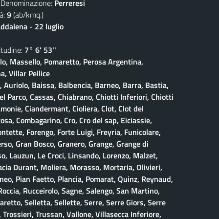
nominazione:
Perreresi
à:
9
(ab/kmq.)
dalena - 22 luglio
udine:
7° 6' 53''
olo, Massello, Pomaretto, Perosa Argentina,
, Villar Pellice
, Auriolo, Baissa, Balbencia, Barneo, Barra, Bastia,
 Parco, Cassas, Chiabrano, Chiotti Inferiori, Chiotti
amonie, Ciandermant, Cioliera, Clot, Clot del
osa, Combagarino, Cro, Cro del sap, Eiciassie,
ontette, Forengo, Forte Luigi, Freyria, Funicolare,
erso, Gran Bosco, Granero, Grange, Grange di
, Lauzun, Le Croci, Linsando, Lorenzo, Malzet,
ia Durant, Moliera, Morasso, Mortaria, Olivieri,
neo, Pian Faetto, Plancia, Pomarat, Quinz, Reynaud,
 Roccia, Rucceirolo, Sagne, Salengo, San Martino,
retto, Selletta, Sellette, Serre, Serre Giors, Serre
 Trossieri, Trussan, Vallone, Villasecca Inferiore,