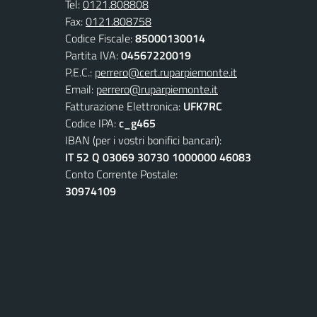
Tel:
0121.808808
Fax:
0121.808758
Codice Fiscale:
85000130014
Partita IVA:
04567220019
P.E.C.:
perrero@cert.ruparpiemonte.it
Email:
perrero@ruparpiemonte.it
Fatturazione Elettronica:
UFK7RC
Codice IPA:
c_g465
IBAN (per i vostri bonifici bancari):
IT 52 Q 03069 30730 1000000 46083
Conto Corrente Postale:
30974109