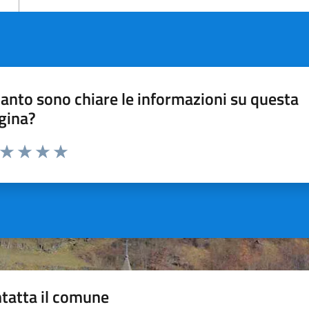
anto sono chiare le informazioni su questa
gina?
a da 1 a 5 stelle la pagina
ta 1 stelle su 5
Valuta 2 stelle su 5
Valuta 3 stelle su 5
Valuta 4 stelle su 5
Valuta 5 stelle su 5
tatta il comune