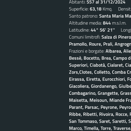
Abitanti:
557 al 31/12/2024
De
Superficie:
63,18
Kmq. Densit
Santo patrono:
Santa Maria Mad
Altitudine media:
844
m.s.l.m.
Latitudine:
44° 56' 21''
Longit
Comuni limitrofi:
Salza di Piner
Pramollo, Roure, Prali, Angrogna
Frazioni e borgate:
Albarea, Alie
Bessè, Bocetto, Brea, Campo del
Superiori, Ciabotà, Cialaret, Ci
Zors,Clotes, Colletto, Comba Cr
Eirassa, Eiretta, Eurocchiori, F
Giacoliera, Giordanengo, Giulb
Combagarino, Grangette, Grasso
Maisetta, Meisoun, Miande Frac
Parant, Parsac, Peyrone, Peyro
Ribbe, Ribetti, Rivoira, Rocce,
San Tommaso, Saret, Saretti, Sa
Marco, Timella, Torre, Traverse,