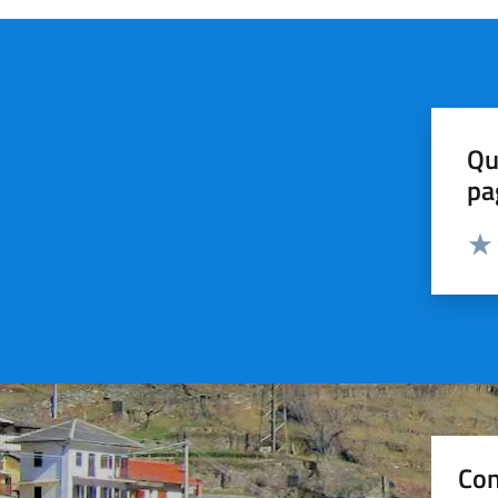
Qu
pa
Valut
Valu
Con