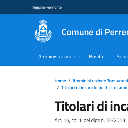
Regione Piemonte
Comune di Perre
Amministrazione
Novità
Servi
Home
/
Amministrazione Trasparen
/
Titolari di incarichi politici, di a
Titolari di inc
Art. 14, co. 1, del dlgs n. 33/2013