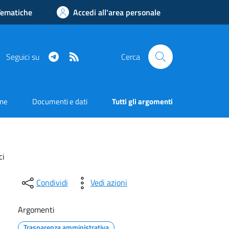
Tematiche
Accedi all'area personale
Telegram
RSS
Seguici su
Cerca
one
Documenti e dati
Tutti gli argomenti
ci
Condividi
Vedi azioni
Argomenti
Trasparenza amministrativa