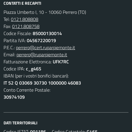
CONTATTI E RECAPITI
Piazza Umberto I, 10 - 10060 Perrero (TO)
Tel:
0121.808808
Fax:
0121.808758
Codice Fiscale:
85000130014
Partita IVA:
04567220019
P.E.C.:
perrero@cert.ruparpiemonte.it
Email:
perrero@ruparpiemonte.it
Fatturazione Elettronica:
UFK7RC
Codice IPA:
c_g465
IBAN (per i vostri bonifici bancari):
IT 52 Q 03069 30730 1000000 46083
Conto Corrente Postale:
30974109
DATI TERRITORIALI
Codice ISTAT:
001186
Codice Catastale:
G465