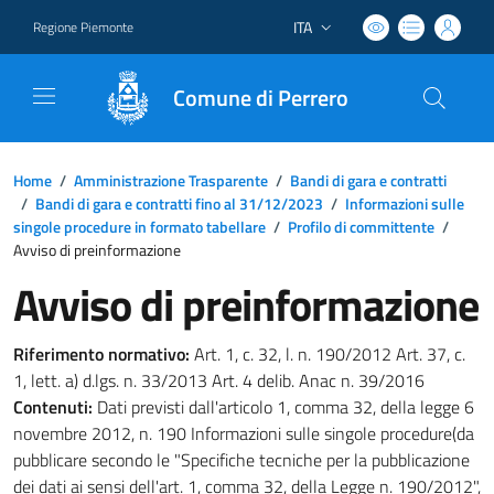
ITA
Regione Piemonte
Lingua attiva:
Comune di Perrero
Home
/
Amministrazione Trasparente
/
Bandi di gara e contratti
/
Bandi di gara e contratti fino al 31/12/2023
/
Informazioni sulle
singole procedure in formato tabellare
/
Profilo di committente
/
Avviso di preinformazione
Avviso di preinformazione
Riferimento normativo:
Art. 1, c. 32, l. n. 190/2012 Art. 37, c.
1, lett. a) d.lgs. n. 33/2013 Art. 4 delib. Anac n. 39/2016
Contenuti:
Dati previsti dall'articolo 1, comma 32, della legge 6
novembre 2012, n. 190 Informazioni sulle singole procedure(da
pubblicare secondo le "Specifiche tecniche per la pubblicazione
dei dati ai sensi dell'art. 1, comma 32, della Legge n. 190/2012",