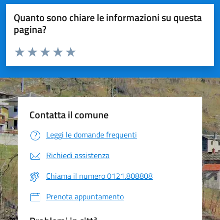
Quanto sono chiare le informazioni su questa
pagina?
Valuta da 1 a 5 stelle la pagina
Valuta 1 stelle su 5
Valuta 2 stelle su 5
Valuta 3 stelle su 5
Valuta 4 stelle su 5
Valuta 5 stelle su 5
Contatta il comune
Leggi le domande frequenti
Richiedi assistenza
Chiama il numero 0121.808808
Prenota appuntamento