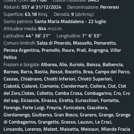
Abitanti:
557 al 31/12/2024
Denominazione:
Perreresi
Superficie:
63,18
Kmq. Densità:
9
(ab/kmq.)
Santo patrono:
Santa Maria Maddalena - 22 luglio
Altitudine media:
844
m.s.l.m.
Latitudine:
44° 56' 21''
Longitudine:
7° 6' 53''
Comuni limitrofi:
Salza di Pinerolo, Massello, Pomaretto,
Perosa Argentina, Pramollo, Roure, Prali, Angrogna, Villar
Pellice
Frazioni e borgate:
Albarea, Alie, Auriolo, Baissa, Balbencia,
Barneo, Barra, Bastia, Bessè, Bocetto, Brea, Campo del Parco,
Cassas, Chiabrano, Chiotti Inferiori, Chiotti Superiori,
Ciabotà, Cialaret, Ciamonie, Ciandermant, Cioliera, Clot, Clot
del Zors,Clotes, Colletto, Comba Crosa, Combagarino, Cro, Cro
del sap, Eiciassie, Eirassa, Eiretta, Eurocchiori, Fontette,
Forengo, Forte Luigi, Freyria, Funicolare, Giacoliera,
Giordanengo, Giulberso, Gran Bosco, Granero, Grange, Grange
di Combagarino, Grangette, Grasso, Lauzun, Le Croci,
Linsando, Lorenzo, Malzet, Maisetta, Meisoun, Miande Fracia