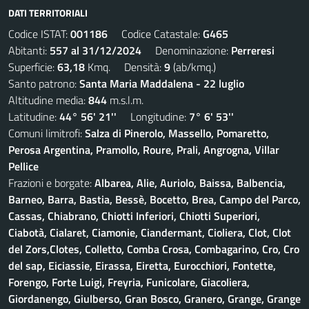
DATI TERRITORIALI
Codice ISTAT:
001186
Codice Catastale:
G465
Abitanti:
557 al 31/12/2024
Denominazione:
Perreresi
Superficie:
63,18
Kmq. Densità:
9
(ab/kmq.)
Santo patrono:
Santa Maria Maddalena - 22 luglio
Altitudine media:
844
m.s.l.m.
Latitudine:
44° 56' 21''
Longitudine:
7° 6' 53''
Comuni limitrofi:
Salza di Pinerolo, Massello, Pomaretto,
Perosa Argentina, Pramollo, Roure, Prali, Angrogna, Villar
Pellice
Frazioni e borgate:
Albarea, Alie, Auriolo, Baissa, Balbencia,
Barneo, Barra, Bastia, Bessè, Bocetto, Brea, Campo del Parco,
Cassas, Chiabrano, Chiotti Inferiori, Chiotti Superiori,
Ciabotà, Cialaret, Ciamonie, Ciandermant, Cioliera, Clot, Clot
del Zors,Clotes, Colletto, Comba Crosa, Combagarino, Cro, Cro
del sap, Eiciassie, Eirassa, Eiretta, Eurocchiori, Fontette,
Forengo, Forte Luigi, Freyria, Funicolare, Giacoliera,
Giordanengo, Giulberso, Gran Bosco, Granero, Grange, Grange