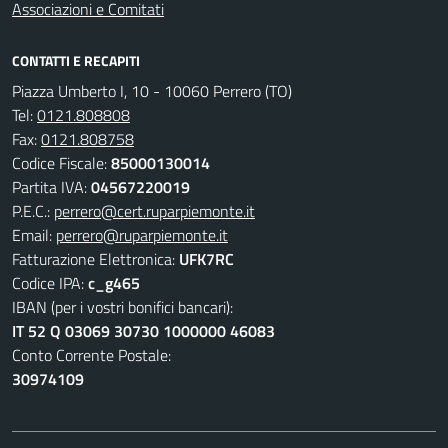
Associazioni e Comitati
CONTATTI E RECAPITI
Piazza Umberto I, 10 - 10060 Perrero (TO)
Tel:
0121.808808
Fax:
0121.808758
Codice Fiscale:
85000130014
Partita IVA:
04567220019
P.E.C.:
perrero@cert.ruparpiemonte.it
Email:
perrero@ruparpiemonte.it
Fatturazione Elettronica:
UFK7RC
Codice IPA:
c_g465
IBAN (per i vostri bonifici bancari):
IT 52 Q 03069 30730 1000000 46083
Conto Corrente Postale:
30974109