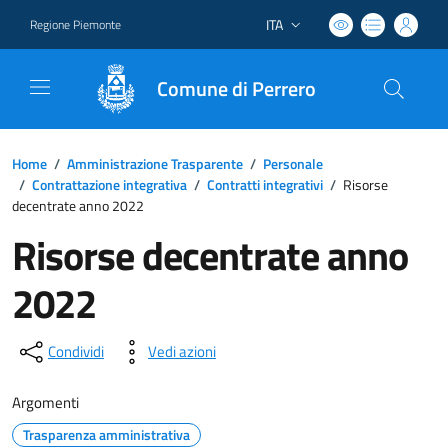
ITA
Regione Piemonte
Lingua attiva:
Comune di Perrero
Home
/
Amministrazione Trasparente
/
Personale
/
Contrattazione integrativa
/
Contratti integrativi
/
Risorse
decentrate anno 2022
Risorse decentrate anno
2022
Condividi
Vedi azioni
Argomenti
Trasparenza amministrativa