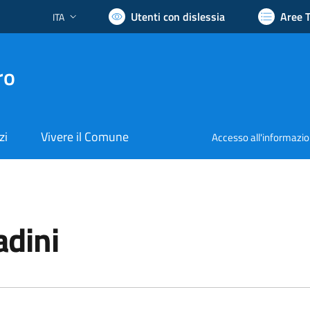
Utenti con dislessia
Aree 
ITA
Lingua attiva:
ro
zi
Vivere il Comune
Accesso all'informazi
i
adini