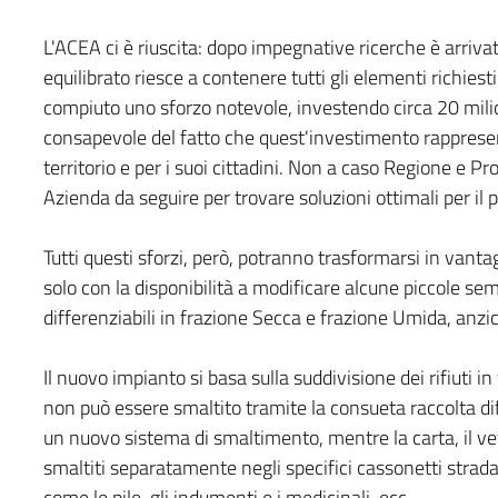
L'ACEA ci è riuscita: dopo impegnative ricerche è arriv
equilibrato riesce a contenere tutti gli elementi richiest
compiuto uno sforzo notevole, investendo circa 20 milion
consapevole del fatto che quest'investimento rappresent
territorio e per i suoi cittadini. Non a caso Regione e P
Azienda da seguire per trovare soluzioni ottimali per il 
Tutti questi sforzi, però, potranno trasformarsi in vantagg
solo con la disponibilità a modificare alcune piccole sempl
differenziabili in frazione Secca e frazione Umida, anzi
Il nuovo impianto si basa sulla suddivisione dei rifiuti i
non può essere smaltito tramite la consueta raccolta dif
un nuovo sistema di smaltimento, mentre la carta, il ve
smaltiti separatamente negli specifici cassonetti stradali
come le pile, gli indumenti e i medicinali, ecc…