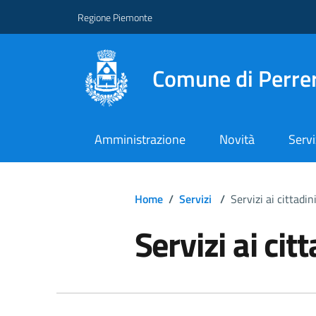
Regione Piemonte
Comune di Perre
Amministrazione
Novità
Servi
Home
/
Servizi
/
Servizi ai cittadin
Servizi ai citt