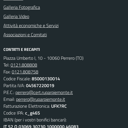
Galleria Fotografica
Galleria Video
Attività economiche e Servizi
Associazioni e Comitati
CONTATTI E RECAPITI
Piazza Umberto I, 10 - 10060 Perrero (TO)
Tel:
0121.808808
Fax:
0121.808758
Codice Fiscale:
85000130014
Partita IVA:
04567220019
P.E.C.:
perrero@cert.ruparpiemonte.it
Email:
perrero@ruparpiemonte.it
Fatturazione Elettronica:
UFK7RC
Codice IPA:
c_g465
IBAN (per i vostri bonifici bancari):
IT 52 Q 03069 30730 1000000 46083