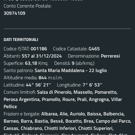
Conto Corrente Postale:
30974109
DATI TERRITORIALI
Codice ISTAT:
001186
Codice Catastale:
G465
Abitanti:
557 al 31/12/2024
Denominazione:
Perreresi
Superficie:
63,18
Kmq. Densità:
9
(ab/kmq.)
Santo patrono:
Santa Maria Maddalena - 22 luglio
Altitudine media:
844
m.s.l.m.
Latitudine:
44° 56' 21''
Longitudine:
7° 6' 53''
Comuni limitrofi:
Salza di Pinerolo, Massello, Pomaretto,
Perosa Argentina, Pramollo, Roure, Prali, Angrogna, Villar
Pellice
Frazioni e borgate:
Albarea, Alie, Auriolo, Baissa, Balbencia,
Barneo, Barra, Bastia, Bessè, Bocetto, Brea, Campo del Parco,
Cassas, Chiabrano, Chiotti Inferiori, Chiotti Superiori,