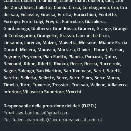
Ciabotà, Cialaret, Ciamonie, Ciandermant, Cioliera, Clot, Clot
del Zors,Clotes, Colletto, Comba Crosa, Combagarino, Cro, Cro
del sap, Eiciassie, Eirassa, Eiretta, Eurocchiori, Fontette,
Forengo, Forte Luigi, Freyria, Funicolare, Giacoliera,
Giordanengo, Giulberso, Gran Bosco, Granero, Grange, Grange
di Combagarino, Grangette, Grasso, Lauzun, Le Croci,
Linsando, Lorenzo, Malzet, Maisetta, Meisoun, Miande Fracia
Durant, Moliera, Morasso, Mortaria, Olivieri, Parant, Parsac,
Peyrone, Peyroneo, Pian Faetto, Plancia, Pomarat, Quinz,
Reynaud, Ribbe, Ribetti, Rivoira, Rocce, Roccia, Rucceirolo,
Sagne, Salengo, San Martino, San Tommaso, Saret, Saretti,
Saretto, Selletta, Sellette, Serre, Serre Giors, Serre Marco,
Timella, Torre, Traverse, Trossieri, Trussan, Vallone, Villasecca
Inferiore, Villasecca Superiore, Vrocchi
Responsabile della protezione dei dati (D.P.O.)
Email:
avv. bardinella@gmail.com
Pec:
federicabardinella@pec.ordineavvocatitorino.it