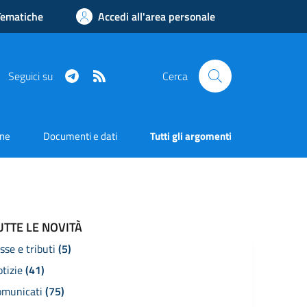
Tematiche
Accedi all'area personale
Telegram
RSS
Seguici su
Cerca
one
Documenti e dati
Tutti gli argomenti
UTTE LE NOVITÀ
sse e tributi
(5)
otizie
(41)
omunicati
(75)