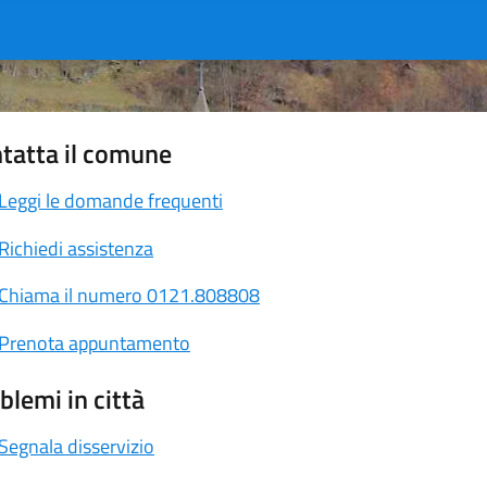
tatta il comune
Leggi le domande frequenti
Richiedi assistenza
Chiama il numero 0121.808808
Prenota appuntamento
blemi in città
Segnala disservizio