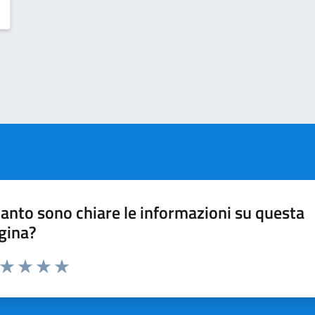
anto sono chiare le informazioni su questa
gina?
a da 1 a 5 stelle la pagina
ta 1 stelle su 5
Valuta 2 stelle su 5
Valuta 3 stelle su 5
Valuta 4 stelle su 5
Valuta 5 stelle su 5