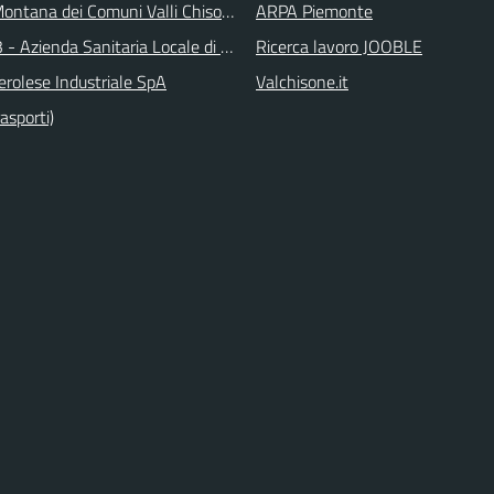
ontana dei Comuni Valli Chisone e Germanasca
ARPA Piemonte
 - Azienda Sanitaria Locale di Collegno e Pinerolo
Ricerca lavoro JOOBLE
erolese Industriale SpA
Valchisone.it
asporti)