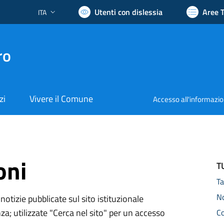
Utenti con dislessia
Aree 
ITA
Lingua attiva:
ro
zi
Vivere il Comune
Accesso all'informazi
oni
T
Ta
N
notizie pubblicate sul sito istituzionale
za; utilizzate "Cerca nel sito" per un accesso
C