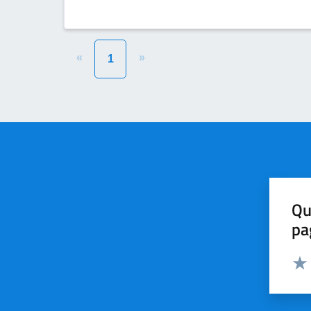
«
»
1
Qu
pa
Valut
Valu