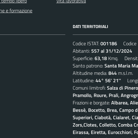
e tempo libero
Vita lavorativa
ne e formazione
DATI TERRITORIALI
Codice ISTAT:
001186
Codice C
Abitanti:
557 al 31/12/2024
De
Superficie:
63,18
Kmq. Densit
Santo patrono:
Santa Maria Mad
Altitudine media:
844
m.s.l.m.
Latitudine:
44° 56' 21''
Longit
Comuni limitrofi:
Salza di Piner
Pramollo, Roure, Prali, Angrogna
Frazioni e borgate:
Albarea, Alie
Bessè, Bocetto, Brea, Campo del
Superiori, Ciabotà, Cialaret, Ci
Zors,Clotes, Colletto, Comba Cr
Eirassa, Eiretta, Eurocchiori, F