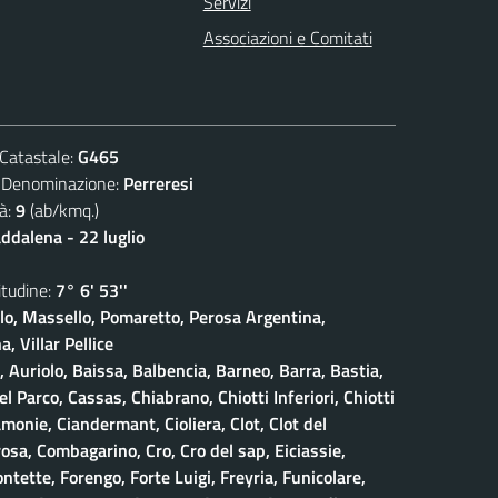
Servizi
Associazioni e Comitati
atastale:
G465
nominazione:
Perreresi
à:
9
(ab/kmq.)
dalena - 22 luglio
udine:
7° 6' 53''
olo, Massello, Pomaretto, Perosa Argentina,
, Villar Pellice
, Auriolo, Baissa, Balbencia, Barneo, Barra, Bastia,
 Parco, Cassas, Chiabrano, Chiotti Inferiori, Chiotti
amonie, Ciandermant, Cioliera, Clot, Clot del
osa, Combagarino, Cro, Cro del sap, Eiciassie,
ontette, Forengo, Forte Luigi, Freyria, Funicolare,