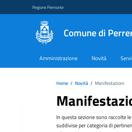
Regione Piemonte
Comune di Perre
Amministrazione
Novità
Servi
Home
/
Novità
/
Manifestazioni
Manifestazi
In questa sezione sono raccolte le 
suddivise per categoria di pertinen