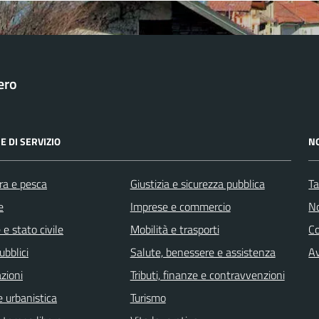
ero
E DI SERVIZIO
N
ra e pesca
Giustizia e sicurezza pubblica
Ta
e
Imprese e commercio
No
e stato civile
Mobilità e trasporti
C
ubblici
Salute, benessere e assistenza
Av
zioni
Tributi, finanze e contravvenzioni
 urbanistica
Turismo