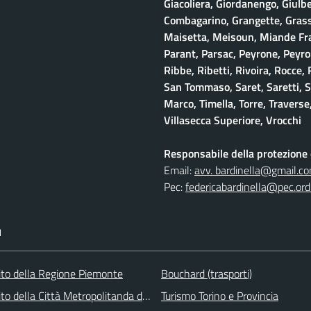
Giacoliera, Giordanengo, Giulb
Combagarino, Grangette, Grasso
Maisetta, Meisoun, Miande Frac
Parant, Parsac, Peyrone, Peyro
Ribbe, Ribetti, Rivoira, Rocce,
San Tommaso, Saret, Saretti, Sa
Marco, Timella, Torre, Traverse,
Villasecca Superiore, Vrocchi
Responsabile della protezione d
Email:
avv. bardinella@gmail.c
Pec:
federicabardinella@pec.ordi
I
 sito della Regione Piemonte
Bouchard (trasporti)
 sito della Città Metropolitanda di Torino
Turismo Torino e Provincia