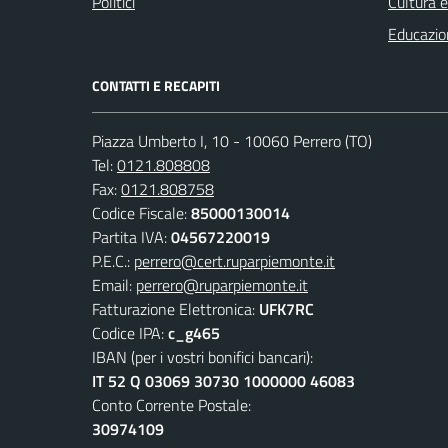
Politici
Cultura 
Educazio
CONTATTI E RECAPITI
Piazza Umberto I, 10 - 10060 Perrero (TO)
Tel:
0121.808808
Fax:
0121.808758
Codice Fiscale:
85000130014
Partita IVA:
04567220019
P.E.C.:
perrero@cert.ruparpiemonte.it
Email:
perrero@ruparpiemonte.it
Fatturazione Elettronica:
UFK7RC
Codice IPA:
c_g465
IBAN (per i vostri bonifici bancari):
IT 52 Q 03069 30730 1000000 46083
Conto Corrente Postale:
30974109