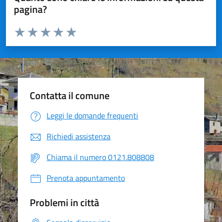
pagina?
Valuta da 1 a 5 stelle la pagina
Valuta 1 stelle su 5
Valuta 2 stelle su 5
Valuta 3 stelle su 5
Valuta 4 stelle su 5
Valuta 5 stelle su 5
Contatta il comune
Leggi le domande frequenti
Richiedi assistenza
Chiama il numero 0121.808808
Prenota appuntamento
Problemi in città