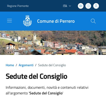
ITA
Regione Piemonte
Lingua attiva:
Comune di Perrero
Home
/
Argomenti
/
Sedute del Consiglio
Sedute del Consiglio
Dettagli argomento
Informazioni, documenti, novità e contenuti relativi
all'argomento '
Sedute del Consiglio
'