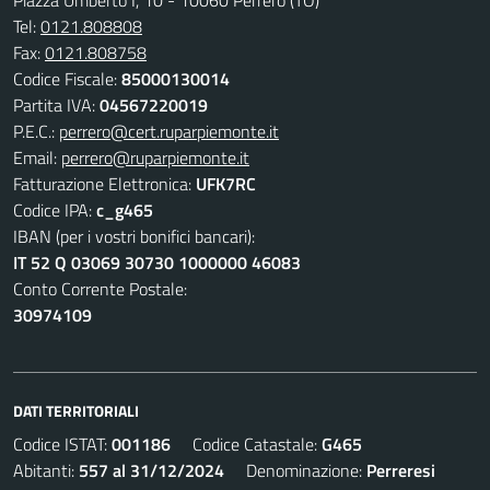
Tel:
0121.808808
Fax:
0121.808758
Codice Fiscale:
85000130014
Partita IVA:
04567220019
P.E.C.:
perrero@cert.ruparpiemonte.it
Email:
perrero@ruparpiemonte.it
Fatturazione Elettronica:
UFK7RC
Codice IPA:
c_g465
IBAN (per i vostri bonifici bancari):
IT 52 Q 03069 30730 1000000 46083
Conto Corrente Postale:
30974109
DATI TERRITORIALI
Codice ISTAT:
001186
Codice Catastale:
G465
Abitanti:
557 al 31/12/2024
Denominazione:
Perreresi