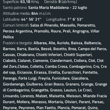
Superficie:
63,18
Kmq. Densità:
9
(ab/kmq.)
Santo patrono:
Santa Maria Maddalena - 22 luglio
Altitudine media:
844
m.s.l.m.
Latitudine:
44° 56' 21''
Longitudine:
7° 6' 53''
Comuni limitrofi:
Salza di Pinerolo, Massello, Pomaretto,
Perosa Argentina, Pramollo, Roure, Prali, Angrogna, Villar
Pellice
Frazioni e borgate:
Albarea, Alie, Auriolo, Baissa, Balbencia,
Barneo, Barra, Bastia, Bessè, Bocetto, Brea, Campo del Parco,
Cassas, Chiabrano, Chiotti Inferiori, Chiotti Superiori,
Ciabotà, Cialaret, Ciamonie, Ciandermant, Cioliera, Clot, Clot
del Zors,Clotes, Colletto, Comba Crosa, Combagarino, Cro, Cro
del sap, Eiciassie, Eirassa, Eiretta, Eurocchiori, Fontette,
Forengo, Forte Luigi, Freyria, Funicolare, Giacoliera,
Giordanengo, Giulberso, Gran Bosco, Granero, Grange, Grange
di Combagarino, Grangette, Grasso, Lauzun, Le Croci,
Linsando, Lorenzo, Malzet, Maisetta, Meisoun, Miande Fracia
Durant, Moliera, Morasso, Mortaria, Olivieri, Parant, Parsac,
Peyrone, Peyroneo, Pian Faetto, Plancia, Pomarat, Quinz,