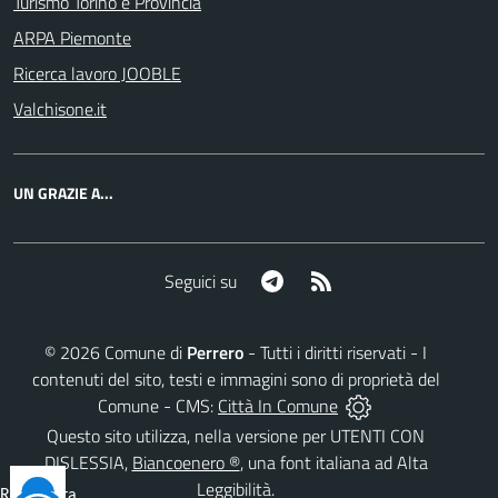
Turismo Torino e Provincia
ARPA Piemonte
Ricerca lavoro JOOBLE
Valchisone.it
UN GRAZIE A...
Telegram
RSS
Seguici su
©
2026
Comune di
Perrero
- Tutti i diritti riservati - I
contenuti del sito, testi e immagini sono di proprietà del
Comune - CMS:
Città In Comune
Questo sito utilizza, nella versione per UTENTI CON
DISLESSIA,
Biancoenero ®
, una font italiana ad Alta
Leggibilità.
Reimposta