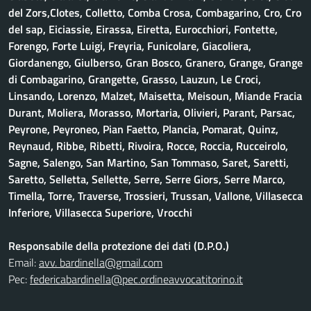
del Zors,Clotes, Colletto, Comba Crosa, Combagarino, Cro, Cro
del sap, Eiciassie, Eirassa, Eiretta, Eurocchiori, Fontette,
Forengo, Forte Luigi, Freyria, Funicolare, Giacoliera,
Giordanengo, Giulberso, Gran Bosco, Granero, Grange, Grange
di Combagarino, Grangette, Grasso, Lauzun, Le Croci,
Linsando, Lorenzo, Malzet, Maisetta, Meisoun, Miande Fracia
Durant, Moliera, Morasso, Mortaria, Olivieri, Parant, Parsac,
Peyrone, Peyroneo, Pian Faetto, Plancia, Pomarat, Quinz,
Reynaud, Ribbe, Ribetti, Rivoira, Rocce, Roccia, Rucceirolo,
Sagne, Salengo, San Martino, San Tommaso, Saret, Saretti,
Saretto, Selletta, Sellette, Serre, Serre Giors, Serre Marco,
Timella, Torre, Traverse, Trossieri, Trussan, Vallone, Villasecca
Inferiore, Villasecca Superiore, Vrocchi
Responsabile della protezione dei dati (D.P.O.)
Email:
avv. bardinella@gmail.com
Pec:
federicabardinella@pec.ordineavvocatitorino.it