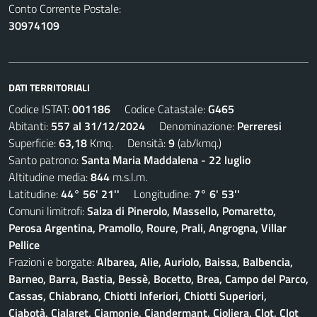
Conto Corrente Postale:
30974109
DATI TERRITORIALI
Codice ISTAT:
001186
Codice Catastale:
G465
Abitanti:
557 al 31/12/2024
Denominazione:
Perreresi
Superficie:
63,18
Kmq. Densità:
9
(ab/kmq.)
Santo patrono:
Santa Maria Maddalena - 22 luglio
Altitudine media:
844
m.s.l.m.
Latitudine:
44° 56' 21''
Longitudine:
7° 6' 53''
Comuni limitrofi:
Salza di Pinerolo, Massello, Pomaretto,
Perosa Argentina, Pramollo, Roure, Prali, Angrogna, Villar
Pellice
Frazioni e borgate:
Albarea, Alie, Auriolo, Baissa, Balbencia,
Barneo, Barra, Bastia, Bessè, Bocetto, Brea, Campo del Parco,
Cassas, Chiabrano, Chiotti Inferiori, Chiotti Superiori,
Ciabotà, Cialaret, Ciamonie, Ciandermant, Cioliera, Clot, Clot