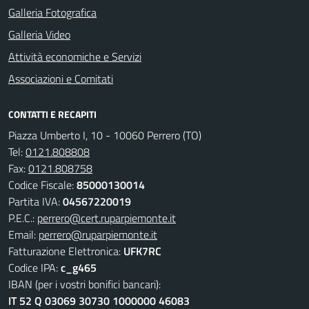
Galleria Fotografica
Galleria Video
Attività economiche e Servizi
Associazioni e Comitati
CONTATTI E RECAPITI
Piazza Umberto I, 10 - 10060 Perrero (TO)
Tel:
0121.808808
Fax:
0121.808758
Codice Fiscale:
85000130014
Partita IVA:
04567220019
P.E.C.:
perrero@cert.ruparpiemonte.it
Email:
perrero@ruparpiemonte.it
Fatturazione Elettronica:
UFK7RC
Codice IPA:
c_g465
IBAN (per i vostri bonifici bancari):
IT 52 Q 03069 30730 1000000 46083