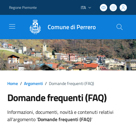
ITA
Regione Piemonte
Lingua attiva:
Comune di Perrero
Home
/
Argomenti
/
Domande frequenti (FAQ)
Domande frequenti (FAQ)
Dettagli argomento
Informazioni, documenti, novità e contenuti relativi
all'argomento '
Domande frequenti (FAQ)
'